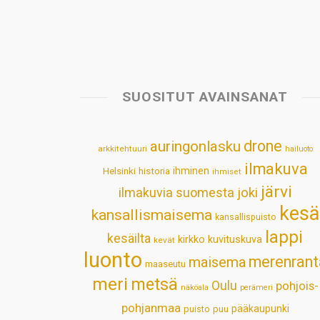
SUOSITUT AVAINSANAT
drone
auringonlasku
arkkitehtuuri
hailuoto
ilmakuva
Helsinki
historia
ihminen
ihmiset
järvi
ilmakuvia suomesta
joki
kesä
kansallismaisema
kansallispuisto
lappi
kesäilta
kirkko
kuvituskuva
kevät
luonto
merenrant
maisema
maaseutu
meri
metsä
Oulu
pohjois-
näköala
perämeri
pohjanmaa
pääkaupunki
puisto
puu