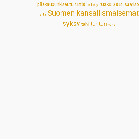
ruska
ranta
saari
pääkaupunkiseutu
saarist
retkeily
Suomen kansallismaisemat
silta
syksy
tunturi
talvi
vene