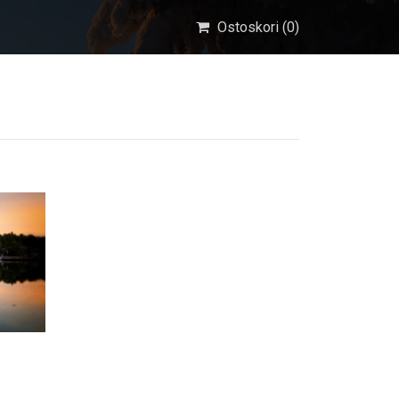
Ostoskori (
0
)