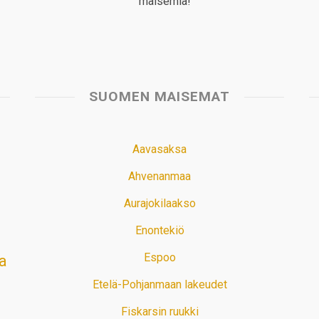
maisemia!
SUOMEN MAISEMAT
Aavasaksa
Ahvenanmaa
Aurajokilaakso
Enontekiö
Espoo
a
Etelä-Pohjanmaan lakeudet
Fiskarsin ruukki