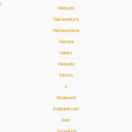
o
Hailuoto
Hämeenkyrö
Hämeenlinna
Hamina
Hanko
Helsinki
Himos
Ii
Ilmakuvat
Imatrankoski
Inari
Jyväskylä