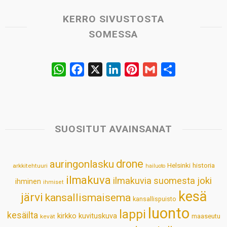
KERRO SIVUSTOSTA
SOMESSA
W
F
X
L
P
G
S
h
a
i
i
m
h
a
c
n
n
a
a
t
e
k
t
i
r
s
b
e
e
l
e
SUOSITUT AVAINSANAT
A
o
d
r
p
o
I
e
drone
auringonlasku
Helsinki
historia
arkkitehtuuri
hailuoto
p
k
n
s
ilmakuva
ilmakuvia suomesta
joki
ihminen
t
ihmiset
kesä
järvi
kansallismaisema
kansallispuisto
luonto
lappi
kesäilta
kirkko
kuvituskuva
maaseutu
kevät