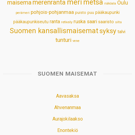
meri
metsä
merenranta
maisema
Oulu
näköala
pohjois-pohjanmaa
pääkaupunki
puisto
puu
perämeri
ruska
ranta
saari
pääkaupunkiseutu
saaristo
retkeily
silta
Suomen kansallismaisemat
syksy
talvi
tunturi
vene
SUOMEN MAISEMAT
Aavasaksa
Ahvenanmaa
Aurajokilaakso
Enontekiö