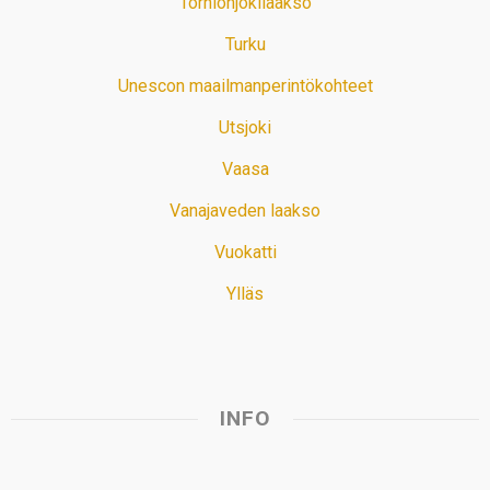
Tornionjokilaakso
Turku
Unescon maailmanperintökohteet
Utsjoki
Vaasa
Vanajaveden laakso
Vuokatti
Ylläs
INFO