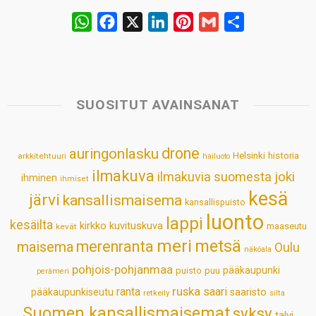
W
F
X
L
P
G
S
h
a
i
i
m
h
a
c
n
n
a
a
t
e
k
t
i
r
s
b
e
e
l
e
SUOSITUT AVAINSANAT
A
o
d
r
p
o
I
e
drone
auringonlasku
Helsinki
historia
arkkitehtuuri
hailuoto
p
k
n
s
ilmakuva
ilmakuvia suomesta
joki
ihminen
t
ihmiset
kesä
järvi
kansallismaisema
kansallispuisto
luonto
lappi
kesäilta
kirkko
kuvituskuva
maaseutu
kevät
meri
metsä
merenranta
maisema
Oulu
näköala
pohjois-pohjanmaa
pääkaupunki
puisto
puu
perämeri
ruska
ranta
saari
pääkaupunkiseutu
saaristo
retkeily
silta
Suomen kansallismaisemat
syksy
talvi