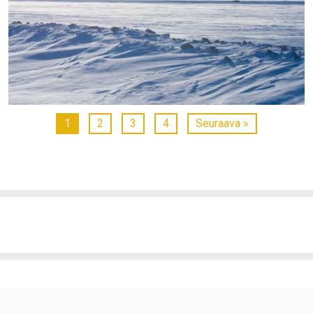
1
2
3
4
Seuraava »