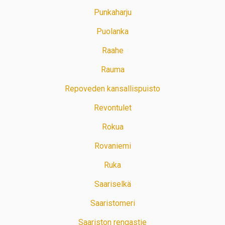
Punkaharju
Puolanka
Raahe
Rauma
Repoveden kansallispuisto
Revontulet
Rokua
Rovaniemi
Ruka
Saariselkä
Saaristomeri
Saariston rengastie