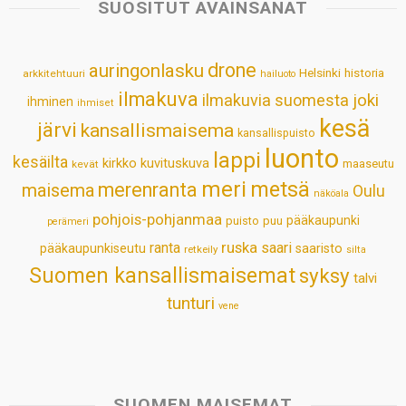
s
b
e
e
l
e
SUOSITUT AVAINSANAT
A
o
d
r
p
o
I
e
drone
auringonlasku
Helsinki
historia
arkkitehtuuri
hailuoto
p
k
n
s
ilmakuva
ilmakuvia suomesta
joki
ihminen
t
ihmiset
kesä
järvi
kansallismaisema
kansallispuisto
luonto
lappi
kesäilta
kirkko
kuvituskuva
maaseutu
kevät
meri
metsä
merenranta
maisema
Oulu
näköala
pohjois-pohjanmaa
pääkaupunki
puisto
puu
perämeri
ruska
ranta
saari
pääkaupunkiseutu
saaristo
retkeily
silta
Suomen kansallismaisemat
syksy
talvi
tunturi
vene
SUOMEN MAISEMAT