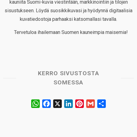
kauniita Suomi-kuvia viestintään, markkinointiin ja tilojen
sisustukseen. Löydä suosikkikuvasi ja hyödynnä digitaalisia
kuvatiedostoja parhaaksi katsomallasi tavalla.
Tervetuloa ihailemaan Suomen kauneimpia maisemia!
KERRO SIVUSTOSTA
SOMESSA
W
F
X
L
P
G
S
h
a
i
i
m
h
a
c
n
n
a
a
t
e
k
t
i
r