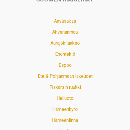
Aavasaksa
Ahvenanmaa
Aurajokilaakso
Enontekiö
Espoo
Etelä-Pohjanmaan lakeudet
Fiskarsin ruukki
Hailuoto
Hämeenkyrö
Hämeenlinna