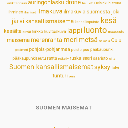
drone
auringonlasku
Helsinki
historia
arkkitehtuuri
hailuoto
p
k
n
s
ilmakuva
ilmakuvia suomesta
joki
ihminen
t
ihmiset
kesä
järvi
kansallismaisema
kansallispuisto
luonto
lappi
kesäilta
kirkko
kuvituskuva
maaseutu
kevät
meri
metsä
merenranta
maisema
Oulu
näköala
pohjois-pohjanmaa
pääkaupunki
puisto
puu
perämeri
ruska
ranta
saari
pääkaupunkiseutu
saaristo
retkeily
silta
Suomen kansallismaisemat
syksy
talvi
tunturi
vene
SUOMEN MAISEMAT