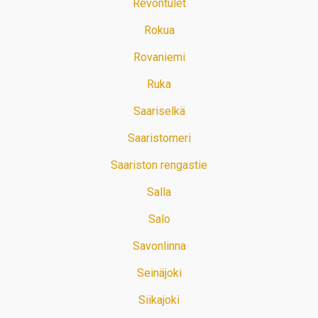
Revontulet
Rokua
Rovaniemi
Ruka
Saariselkä
Saaristomeri
Saariston rengastie
Salla
Salo
Savonlinna
Seinäjoki
Siikajoki