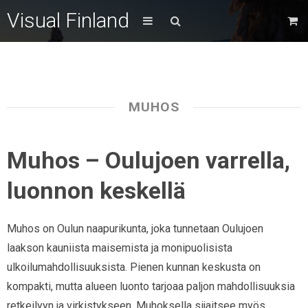
Visual Finland
MUHOS
Muhos – Oulujoen varrella,
luonnon keskellä
Muhos on Oulun naapurikunta, joka tunnetaan Oulujoen
laakson kauniista maisemista ja monipuolisista
ulkoilumahdollisuuksista. Pienen kunnan keskusta on
kompakti, mutta alueen luonto tarjoaa paljon mahdollisuuksia
retkeilyyn ja virkistykseen. Muhoksella sijaitsee myös