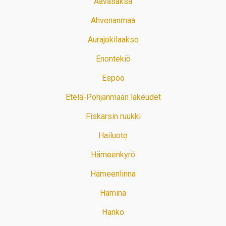
Aavasaksa
Ahvenanmaa
Aurajokilaakso
Enontekiö
Espoo
Etelä-Pohjanmaan lakeudet
Fiskarsin ruukki
Hailuoto
Hämeenkyrö
Hämeenlinna
Hamina
Hanko