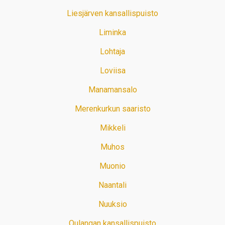
Liesjärven kansallispuisto
Liminka
Lohtaja
Loviisa
Manamansalo
Merenkurkun saaristo
Mikkeli
Muhos
Muonio
Naantali
Nuuksio
Oulangan kansallispuisto