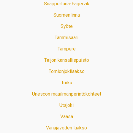
Snappertuna-Fagervik
Suomenlinna
Syöte
Tammisaari
Tampere
Teijon kansallispuisto
Tornionjokilaakso
Turku
Unescon maailmanperintökohteet
Utsjoki
Vaasa
Vanajaveden laakso