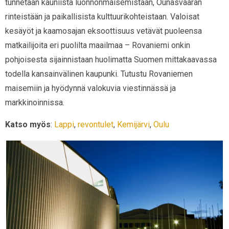
tunnetaan kauniista luonnonmaisemistaan, Ounasvaaran
rinteistään ja paikallisista kulttuurikohteistaan. Valoisat
kesäyöt ja kaamosajan eksoottisuus vetävät puoleensa
matkailijoita eri puolilta maailmaa – Rovaniemi onkin
pohjoisesta sijainnistaan huolimatta Suomen mittakaavassa
todella kansainvälinen kaupunki. Tutustu Rovaniemen
maisemiin ja hyödynnä valokuvia viestinnässä ja
markkinoinnissa.
Katso myös
:
Lappi
,
revontulet
,
Kemijärvi
,
Oulu