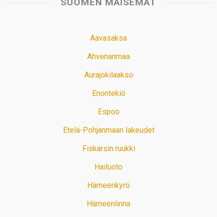
SUOMEN MAISEMAT
Aavasaksa
Ahvenanmaa
Aurajokilaakso
Enontekiö
Espoo
Etelä-Pohjanmaan lakeudet
Fiskarsin ruukki
Hailuoto
Hämeenkyrö
Hämeenlinna