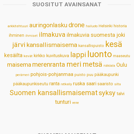
s
b
e
e
l
e
SUOSITUT AVAINSANAT
A
o
d
r
p
o
I
e
drone
auringonlasku
Helsinki
historia
arkkitehtuuri
hailuoto
p
k
n
s
ilmakuva
ilmakuvia suomesta
joki
ihminen
t
ihmiset
kesä
järvi
kansallismaisema
kansallispuisto
luonto
lappi
kesäilta
kirkko
kuvituskuva
maaseutu
kevät
meri
metsä
merenranta
maisema
Oulu
näköala
pohjois-pohjanmaa
pääkaupunki
puisto
puu
perämeri
ruska
ranta
saari
pääkaupunkiseutu
saaristo
retkeily
silta
Suomen kansallismaisemat
syksy
talvi
tunturi
vene