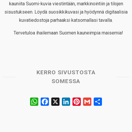
kauniita Suomi-kuvia viestintään, markkinointiin ja tilojen
sisustukseen. Löydä suosikkikuvasi ja hyödynnä digitaalisia
kuvatiedostoja parhaaksi katsomallasi tavalla.
Tervetuloa ihailemaan Suomen kauneimpia maisemia!
KERRO SIVUSTOSTA
SOMESSA
W
F
X
L
P
G
S
h
a
i
i
m
h
a
c
n
n
a
a
t
e
k
t
i
r