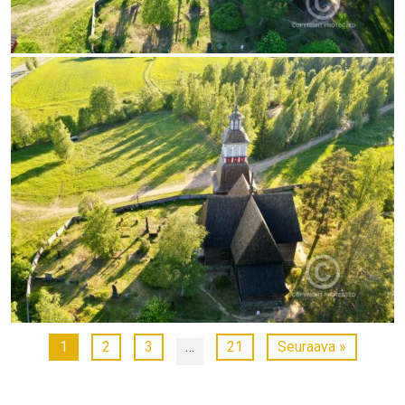
1
2
3
…
21
Seuraava »