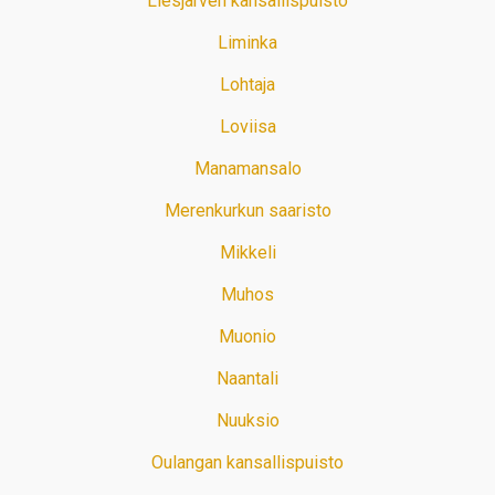
Liesjärven kansallispuisto
Liminka
Lohtaja
Loviisa
Manamansalo
Merenkurkun saaristo
Mikkeli
Muhos
Muonio
Naantali
Nuuksio
Oulangan kansallispuisto