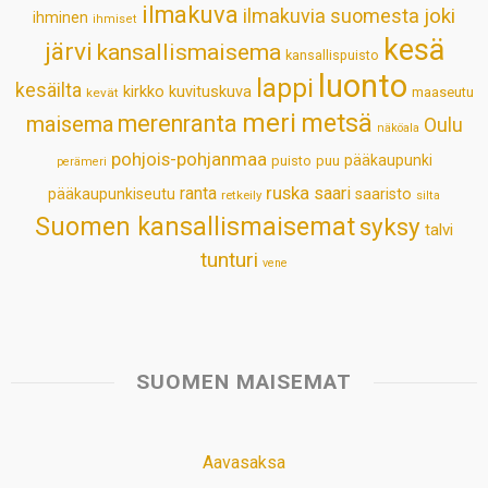
ilmakuva
ilmakuvia suomesta
joki
ihminen
t
ihmiset
kesä
järvi
kansallismaisema
kansallispuisto
luonto
lappi
kesäilta
kirkko
kuvituskuva
maaseutu
kevät
meri
metsä
merenranta
maisema
Oulu
näköala
pohjois-pohjanmaa
pääkaupunki
puisto
puu
perämeri
ruska
ranta
saari
pääkaupunkiseutu
saaristo
retkeily
silta
Suomen kansallismaisemat
syksy
talvi
tunturi
vene
SUOMEN MAISEMAT
Aavasaksa