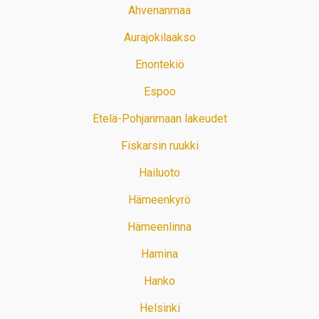
Ahvenanmaa
Aurajokilaakso
Enontekiö
Espoo
Etelä-Pohjanmaan lakeudet
Fiskarsin ruukki
Hailuoto
Hämeenkyrö
Hämeenlinna
Hamina
Hanko
Helsinki