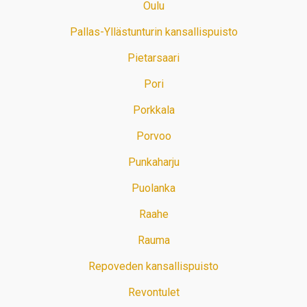
Oulu
Pallas-Yllästunturin kansallispuisto
Pietarsaari
Pori
Porkkala
Porvoo
Punkaharju
Puolanka
Raahe
Rauma
Repoveden kansallispuisto
Revontulet