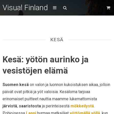
Visual Finland
KESÄ
Kesä: yötön aurinko ja
vesistöjen elämä
Suomen kesä
on valon ja luonnon kukoistuksen aikaa, jolloin
päivät ovat pitkiä ja yöt valoisia. Kesäloma tarjoaa
erinomaiset puitteet nauttia maamme lukemattomista
järvistä
,
saaristosta
ja perinteisestä
mökkeilystä
.
Pohjoisessa
Lappi
hurmaa matkailijat
yöttömällä yöllä
, kun