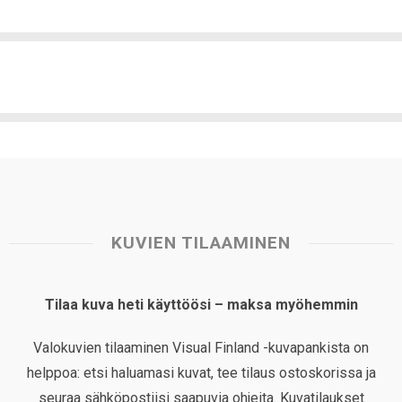
KUVIEN TILAAMINEN
Tilaa kuva heti käyttöösi – maksa myöhemmin
Valokuvien tilaaminen Visual Finland -kuvapankista on
helppoa: etsi haluamasi kuvat, tee tilaus ostoskorissa ja
seuraa sähköpostiisi saapuvia ohjeita. Kuvatilaukset