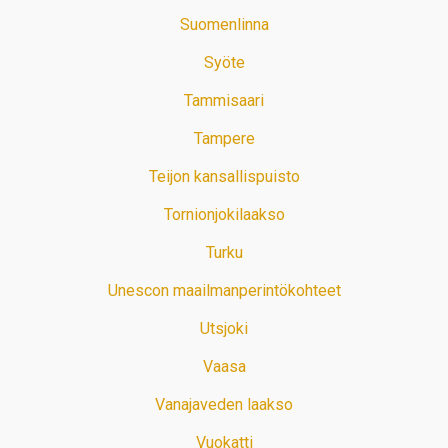
Suomenlinna
Syöte
Tammisaari
Tampere
Teijon kansallispuisto
Tornionjokilaakso
Turku
Unescon maailmanperintökohteet
Utsjoki
Vaasa
Vanajaveden laakso
Vuokatti