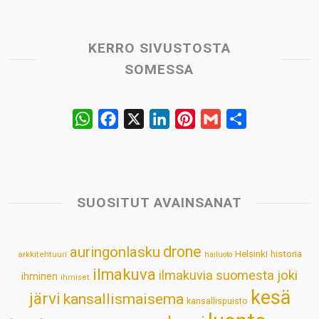
KERRO SIVUSTOSTA
SOMESSA
W
F
X
L
P
G
S
h
a
i
i
m
h
a
c
n
n
a
a
t
e
k
t
i
r
s
b
e
e
l
e
SUOSITUT AVAINSANAT
A
o
d
r
p
o
I
e
drone
auringonlasku
Helsinki
historia
arkkitehtuuri
hailuoto
p
k
n
s
ilmakuva
ilmakuvia suomesta
joki
ihminen
t
ihmiset
kesä
järvi
kansallismaisema
kansallispuisto