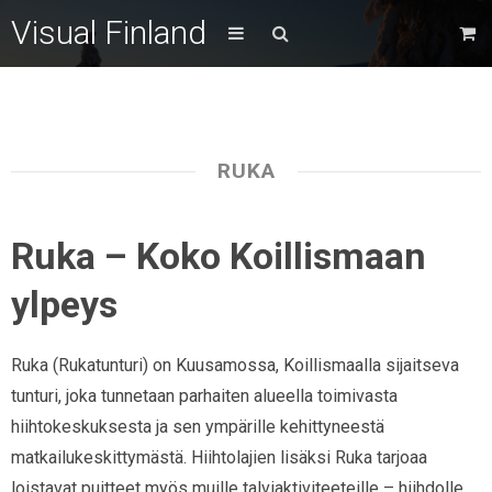
Visual Finland
RUKA
Ruka – Koko Koillismaan
ylpeys
Ruka (Rukatunturi) on Kuusamossa, Koillismaalla sijaitseva
tunturi, joka tunnetaan parhaiten alueella toimivasta
hiihtokeskuksesta ja sen ympärille kehittyneestä
matkailukeskittymästä. Hiihtolajien lisäksi Ruka tarjoaa
loistavat puitteet myös muille talviaktiviteeteille – hiihdolle,