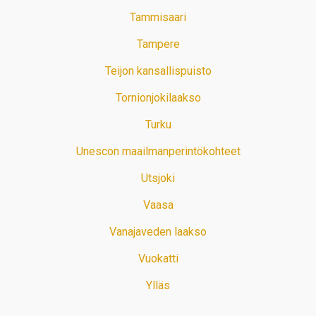
Tammisaari
Tampere
Teijon kansallispuisto
Tornionjokilaakso
Turku
Unescon maailmanperintökohteet
Utsjoki
Vaasa
Vanajaveden laakso
Vuokatti
Ylläs