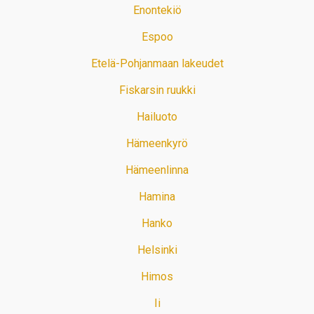
Enontekiö
Espoo
Etelä-Pohjanmaan lakeudet
Fiskarsin ruukki
Hailuoto
Hämeenkyrö
Hämeenlinna
Hamina
Hanko
Helsinki
Himos
Ii