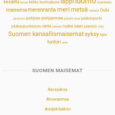
luonto
lappi
kesäilta
kirkko
kuvituskuva
maaseutu
kevät
meri
metsä
merenranta
maisema
Oulu
näköala
pohjois-pohjanmaa
pääkaupunki
puisto
puu
perämeri
ruska
ranta
saari
pääkaupunkiseutu
saaristo
retkeily
silta
Suomen kansallismaisemat
syksy
talvi
tunturi
vene
SUOMEN MAISEMAT
Aavasaksa
Ahvenanmaa
Aurajokilaakso