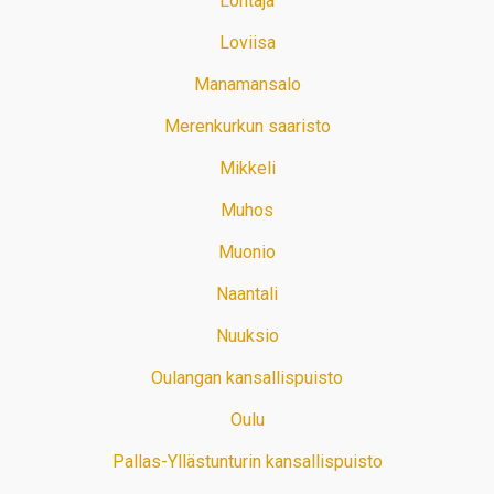
Lohtaja
Loviisa
Manamansalo
Merenkurkun saaristo
Mikkeli
Muhos
Muonio
Naantali
Nuuksio
Oulangan kansallispuisto
Oulu
Pallas-Yllästunturin kansallispuisto