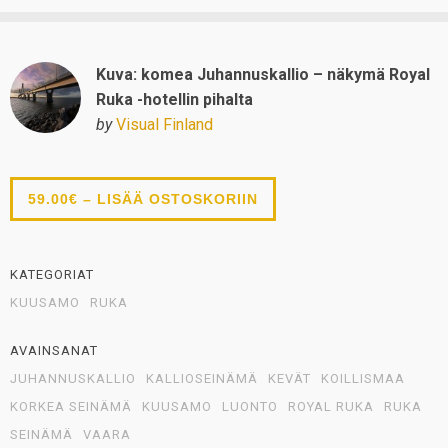
Kuva: komea Juhannuskallio – näkymä Royal
Ruka -hotellin pihalta
by
Visual Finland
59.00€ – LISÄÄ OSTOSKORIIN
KATEGORIAT
KUUSAMO
RUKA
AVAINSANAT
JUHANNUSKALLIO
KALLIOSEINÄMÄ
KEVÄT
KOILLISMAA
KORKEA SEINÄMÄ
KUUSAMO
LUONTO
ROYAL RUKA
RUKA
SEINÄMÄ
VAARA