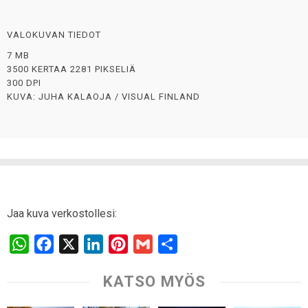
VALOKUVAN TIEDOT
7 MB
3500 KERTAA 2281 PIKSELIÄ
300 DPI
KUVA: JUHA KALAOJA / VISUAL FINLAND
Jaa kuva verkostollesi:
W
F
X
L
P
G
S
h
a
i
i
m
h
KATSO MYÖS
a
c
n
n
a
a
t
e
k
t
i
r