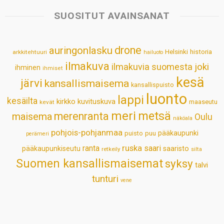
s
b
e
e
l
e
SUOSITUT AVAINSANAT
A
o
d
r
p
o
I
e
drone
auringonlasku
Helsinki
historia
arkkitehtuuri
hailuoto
p
k
n
s
ilmakuva
ilmakuvia suomesta
joki
ihminen
t
ihmiset
kesä
järvi
kansallismaisema
kansallispuisto
luonto
lappi
kesäilta
kirkko
kuvituskuva
maaseutu
kevät
meri
metsä
merenranta
maisema
Oulu
näköala
pohjois-pohjanmaa
pääkaupunki
puisto
puu
perämeri
ruska
ranta
saari
pääkaupunkiseutu
saaristo
retkeily
silta
Suomen kansallismaisemat
syksy
talvi
tunturi
vene