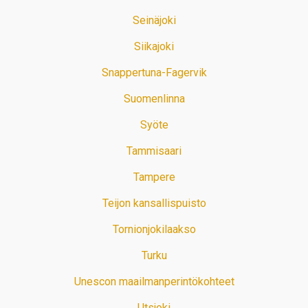
Seinäjoki
Siikajoki
Snappertuna-Fagervik
Suomenlinna
Syöte
Tammisaari
Tampere
Teijon kansallispuisto
Tornionjokilaakso
Turku
Unescon maailmanperintökohteet
Utsjoki