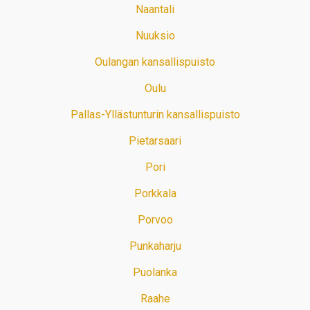
Naantali
Nuuksio
Oulangan kansallispuisto
Oulu
Pallas-Yllästunturin kansallispuisto
Pietarsaari
Pori
Porkkala
Porvoo
Punkaharju
Puolanka
Raahe