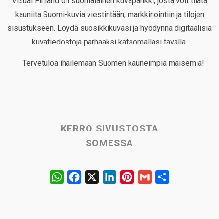
Visual Finland on suomalainen kuvapankki, josta voit tilata
kauniita Suomi-kuvia viestintään, markkinointiin ja tilojen
sisustukseen. Löydä suosikkikuvasi ja hyödynnä digitaalisia
kuvatiedostoja parhaaksi katsomallasi tavalla.
Tervetuloa ihailemaan Suomen kauneimpia maisemia!
KERRO SIVUSTOSTA
SOMESSA
W
F
X
L
P
G
S
h
a
i
i
m
h
a
c
n
n
a
a
t
e
k
t
i
r