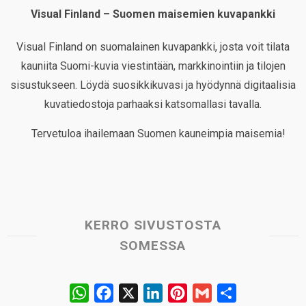
Visual Finland – Suomen maisemien kuvapankki
Visual Finland on suomalainen kuvapankki, josta voit tilata
kauniita Suomi-kuvia viestintään, markkinointiin ja tilojen
sisustukseen. Löydä suosikkikuvasi ja hyödynnä digitaalisia
kuvatiedostoja parhaaksi katsomallasi tavalla.
Tervetuloa ihailemaan Suomen kauneimpia maisemia!
KERRO SIVUSTOSTA
SOMESSA
W
F
X
L
P
G
S