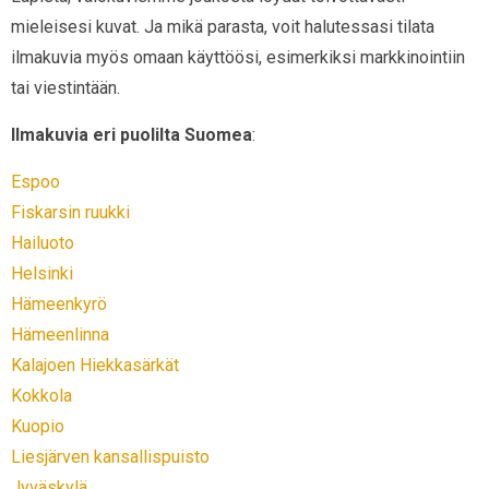
mieleisesi kuvat. Ja mikä parasta, voit halutessasi tilata
ilmakuvia myös omaan käyttöösi, esimerkiksi markkinointiin
tai viestintään.
Ilmakuvia eri puolilta Suomea
:
Espoo
Fiskarsin ruukki
Hailuoto
Helsinki
Hämeenkyrö
Hämeenlinna
Kalajoen Hiekkasärkät
Kokkola
Kuopio
Liesjärven kansallispuisto
Jyväskylä