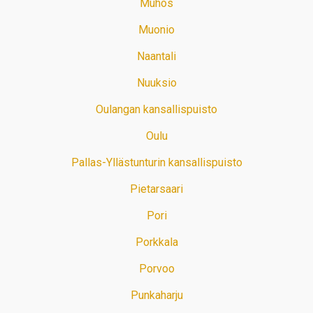
Muhos
Muonio
Naantali
Nuuksio
Oulangan kansallispuisto
Oulu
Pallas-Yllästunturin kansallispuisto
Pietarsaari
Pori
Porkkala
Porvoo
Punkaharju