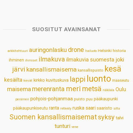
h
a
i
i
m
h
a
c
n
n
a
a
t
e
k
t
i
r
s
b
e
e
l
e
SUOSITUT AVAINSANAT
A
o
d
r
p
o
I
e
drone
auringonlasku
Helsinki
historia
arkkitehtuuri
hailuoto
p
k
n
s
ilmakuva
ilmakuvia suomesta
joki
ihminen
t
ihmiset
kesä
järvi
kansallismaisema
kansallispuisto
luonto
lappi
kesäilta
kirkko
kuvituskuva
maaseutu
kevät
meri
metsä
merenranta
maisema
Oulu
näköala
pohjois-pohjanmaa
pääkaupunki
puisto
puu
perämeri
ruska
ranta
saari
pääkaupunkiseutu
saaristo
retkeily
silta
Suomen kansallismaisemat
syksy
talvi
tunturi
vene