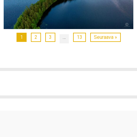
1
2
3
…
13
Seuraava »