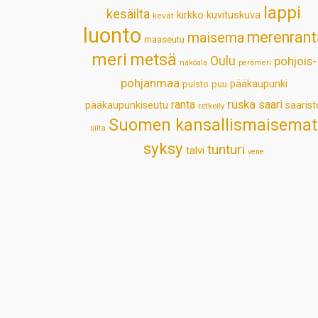
lappi
kesäilta
kirkko
kuvituskuva
kevät
luonto
merenrant
maisema
maaseutu
meri
metsä
Oulu
pohjois-
näköala
perämeri
pohjanmaa
pääkaupunki
puisto
puu
ruska
ranta
saari
pääkaupunkiseutu
saarist
retkeily
Suomen kansallismaisemat
silta
syksy
tunturi
talvi
vene