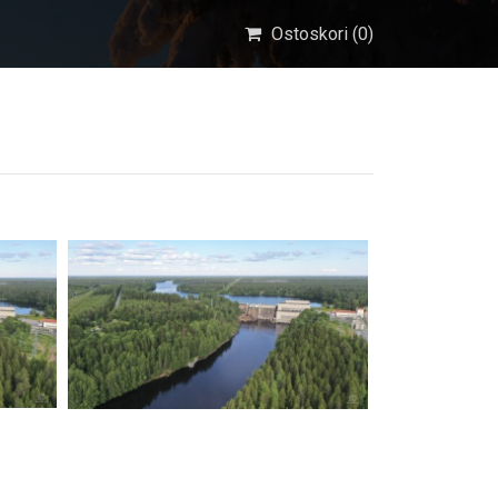
Ostoskori (
0
)