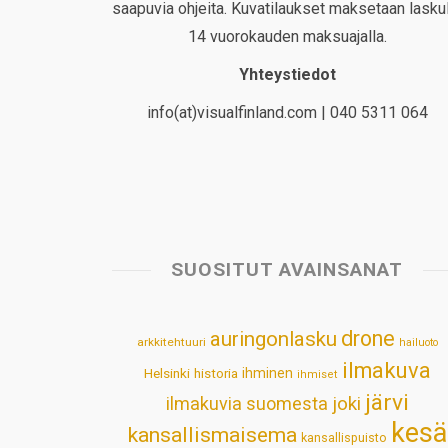
saapuvia ohjeita. Kuvatilaukset maksetaan laskul
14 vuorokauden maksuajalla.
Yhteystiedot
info(at)visualfinland.com | 040 5311 064
SUOSITUT AVAINSANAT
drone
auringonlasku
arkkitehtuuri
hailuoto
ilmakuva
Helsinki
historia
ihminen
ihmiset
järvi
ilmakuvia suomesta
joki
kesä
kansallismaisema
kansallispuisto