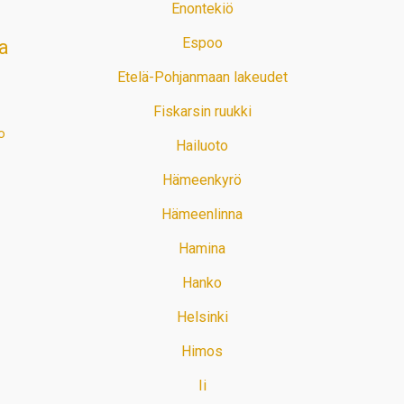
Enontekiö
Espoo
a
Etelä-Pohjanmaan lakeudet
Fiskarsin ruukki
o
Hailuoto
Hämeenkyrö
Hämeenlinna
Hamina
Hanko
Helsinki
Himos
Ii