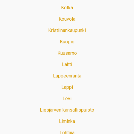
Kotka
Kouvola
Kristiinankaupunki
Kuopio
Kuusamo
Lahti
Lappeenranta
Lappi
Levi
Liesjärven kansallispuisto
Liminka
Lohtaja