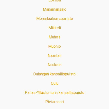
Loviisa
Manamansalo
Merenkurkun saaristo
Mikkeli
Muhos
Muonio
Naantali
Nuuksio
Oulangan kansallispuisto
Oulu
Pallas-Yllästunturin kansallispuisto
Pietarsaari