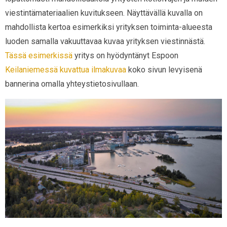
viestintämateriaalien kuvitukseen. Näyttävällä kuvalla on
mahdollista kertoa esimerkiksi yrityksen toiminta-alueesta
luoden samalla vakuuttavaa kuvaa yrityksen viestinnästä.
Tässä esimerkissä
yritys on hyödyntänyt Espoon
Keilaniemessä kuvattua ilmakuvaa
koko sivun levyisenä
bannerina omalla yhteystietosivullaan.