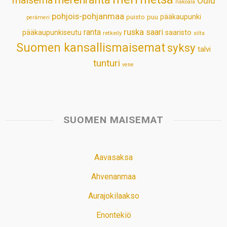
Oulu
näköala
pohjois-pohjanmaa
pääkaupunki
puisto
puu
perämeri
ruska
ranta
saari
pääkaupunkiseutu
saaristo
retkeily
silta
Suomen kansallismaisemat
syksy
talvi
tunturi
vene
SUOMEN MAISEMAT
Aavasaksa
Ahvenanmaa
Aurajokilaakso
Enontekiö