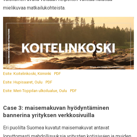
mielikuvaa matkailukohteista.
Esite: Koitelinkoski, Kiiminki
PDF
Esite: Hupisaaret, Oulu
PDF
Esite: Meri-Toppilan ulkoilualue, Oulu
PDF
Case 3: maisemakuvan hyödyntäminen
bannerina yrityksen verkkosivuilla
Eri puolilta Suomea kuvatut maisemakuvat antavat
loputtomasti mahdollisuuksia yritysten kotisivujen ja muiden