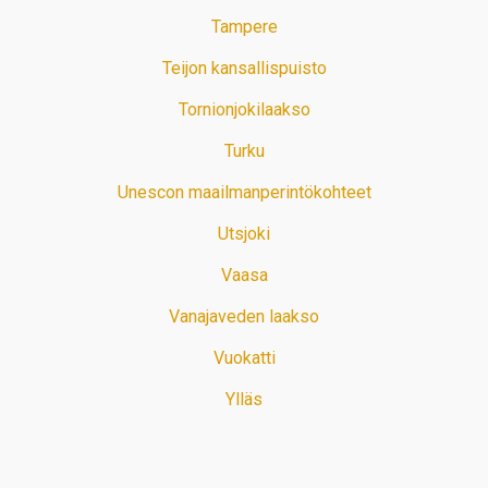
Tampere
Teijon kansallispuisto
Tornionjokilaakso
Turku
Unescon maailmanperintökohteet
Utsjoki
Vaasa
Vanajaveden laakso
Vuokatti
Ylläs