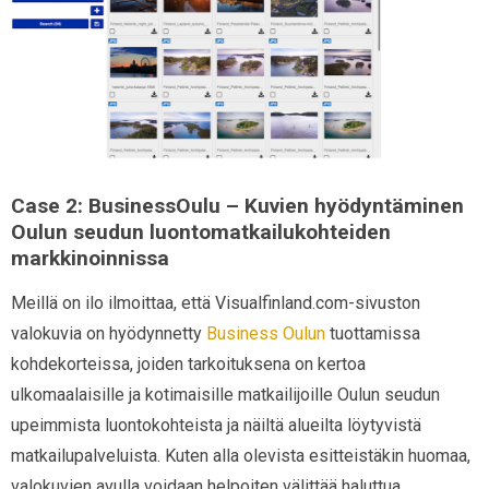
Case 2: BusinessOulu – Kuvien hyödyntäminen
Oulun seudun luontomatkailukohteiden
markkinoinnissa
Meillä on ilo ilmoittaa, että Visualfinland.com-sivuston
valokuvia on hyödynnetty
Business Oulun
tuottamissa
kohdekorteissa, joiden tarkoituksena on kertoa
ulkomaalaisille ja kotimaisille matkailijoille Oulun seudun
upeimmista luontokohteista ja näiltä alueilta löytyvistä
matkailupalveluista. Kuten alla olevista esitteistäkin huomaa,
valokuvien avulla voidaan helpoiten välittää haluttua