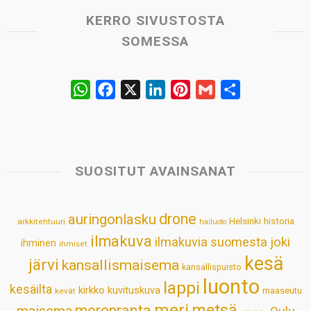
KERRO SIVUSTOSTA
SOMESSA
W
F
X
L
P
G
S
h
a
i
i
m
h
a
c
n
n
a
a
t
e
k
t
i
r
s
b
e
e
l
e
SUOSITUT AVAINSANAT
A
o
d
r
p
o
I
e
drone
auringonlasku
Helsinki
historia
arkkitehtuuri
hailuoto
p
k
n
s
ilmakuva
ilmakuvia suomesta
joki
ihminen
t
ihmiset
kesä
järvi
kansallismaisema
kansallispuisto
luonto
lappi
kesäilta
kirkko
kuvituskuva
maaseutu
kevät
meri
metsä
merenranta
maisema