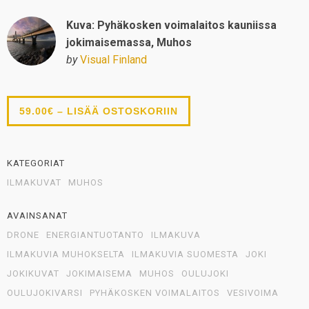
Kuva: Pyhäkosken voimalaitos kauniissa
jokimaisemassa, Muhos
by
Visual Finland
59.00€ – LISÄÄ OSTOSKORIIN
KATEGORIAT
ILMAKUVAT
MUHOS
AVAINSANAT
DRONE
ENERGIANTUOTANTO
ILMAKUVA
ILMAKUVIA MUHOKSELTA
ILMAKUVIA SUOMESTA
JOKI
JOKIKUVAT
JOKIMAISEMA
MUHOS
OULUJOKI
OULUJOKIVARSI
PYHÄKOSKEN VOIMALAITOS
VESIVOIMA