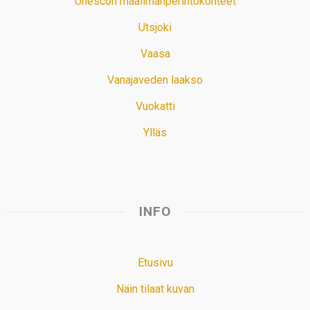
Unescon maailmanperintökohteet
Utsjoki
Vaasa
Vanajaveden laakso
Vuokatti
Ylläs
INFO
Etusivu
Näin tilaat kuvan