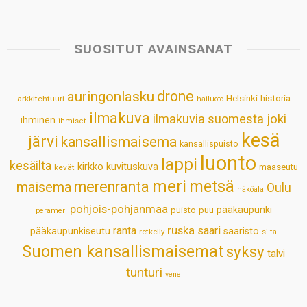
a
c
n
n
a
a
t
e
k
t
i
r
s
b
e
e
l
e
SUOSITUT AVAINSANAT
A
o
d
r
p
o
I
e
drone
auringonlasku
Helsinki
historia
arkkitehtuuri
hailuoto
p
k
n
s
ilmakuva
ilmakuvia suomesta
joki
ihminen
t
ihmiset
kesä
järvi
kansallismaisema
kansallispuisto
luonto
lappi
kesäilta
kirkko
kuvituskuva
maaseutu
kevät
meri
metsä
merenranta
maisema
Oulu
näköala
pohjois-pohjanmaa
pääkaupunki
puisto
puu
perämeri
ruska
ranta
saari
pääkaupunkiseutu
saaristo
retkeily
silta
Suomen kansallismaisemat
syksy
talvi
tunturi
vene