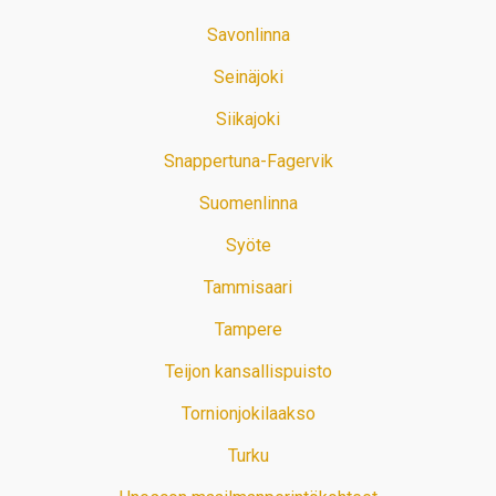
Savonlinna
Seinäjoki
Siikajoki
Snappertuna-Fagervik
Suomenlinna
Syöte
Tammisaari
Tampere
Teijon kansallispuisto
Tornionjokilaakso
Turku