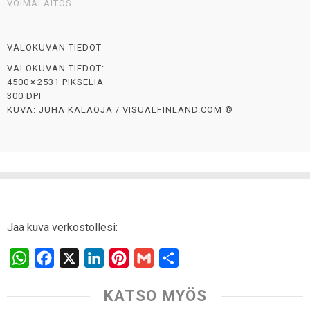
VOIMALAITOS
VALOKUVAN TIEDOT
VALOKUVAN TIEDOT:
4500 × 2531 PIKSELIÄ
300 DPI
KUVA: JUHA KALAOJA / VISUALFINLAND.COM ©
Jaa kuva verkostollesi:
W
F
X
L
P
G
S
h
a
i
i
m
h
KATSO MYÖS
a
c
n
n
a
a