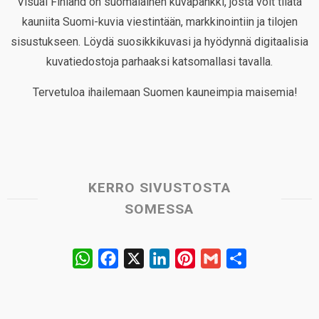
Visual Finland on suomalainen kuvapankki, josta voit tilata
kauniita Suomi-kuvia viestintään, markkinointiin ja tilojen
sisustukseen. Löydä suosikkikuvasi ja hyödynnä digitaalisia
kuvatiedostoja parhaaksi katsomallasi tavalla.
Tervetuloa ihailemaan Suomen kauneimpia maisemia!
KERRO SIVUSTOSTA
SOMESSA
W
F
X
L
P
G
S
h
a
i
i
m
h
a
c
n
n
a
a
t
e
k
t
i
r