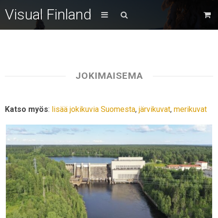
Visual Finland
JOKIMAISEMA
Katso myös
:
lisää jokikuvia Suomesta
,
järvikuvat
,
merikuvat