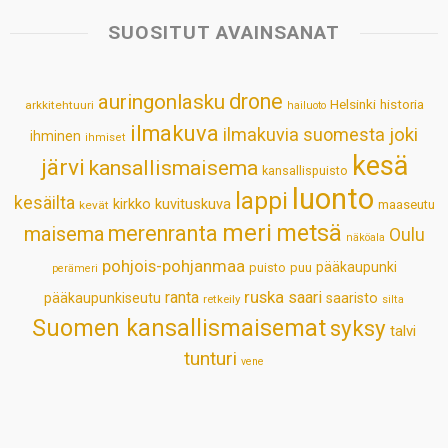
s
b
e
e
l
e
SUOSITUT AVAINSANAT
A
o
d
r
p
o
I
e
drone
auringonlasku
Helsinki
historia
arkkitehtuuri
hailuoto
p
k
n
s
ilmakuva
ilmakuvia suomesta
joki
ihminen
t
ihmiset
kesä
järvi
kansallismaisema
kansallispuisto
luonto
lappi
kesäilta
kirkko
kuvituskuva
maaseutu
kevät
meri
metsä
merenranta
maisema
Oulu
näköala
pohjois-pohjanmaa
pääkaupunki
puisto
puu
perämeri
ruska
ranta
saari
pääkaupunkiseutu
saaristo
retkeily
silta
Suomen kansallismaisemat
syksy
talvi
tunturi
vene