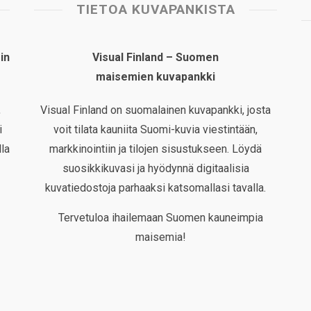
TIETOA KUVAPANKISTA
in
Visual Finland – Suomen
maisemien kuvapankki
,
Visual Finland on suomalainen kuvapankki, josta
i
voit tilata kauniita Suomi-kuvia viestintään,
la
markkinointiin ja tilojen sisustukseen. Löydä
suosikkikuvasi ja hyödynnä digitaalisia
kuvatiedostoja parhaaksi katsomallasi tavalla.
Tervetuloa ihailemaan Suomen kauneimpia
maisemia!