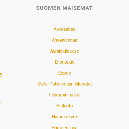
SUOMEN MAISEMAT
Aavasaksa
Ahvenanmaa
Aurajokilaakso
Enontekiö
Espoo
a
Etelä-Pohjanmaan lakeudet
Fiskarsin ruukki
o
Hailuoto
Hämeenkyrö
Hämeenlinna