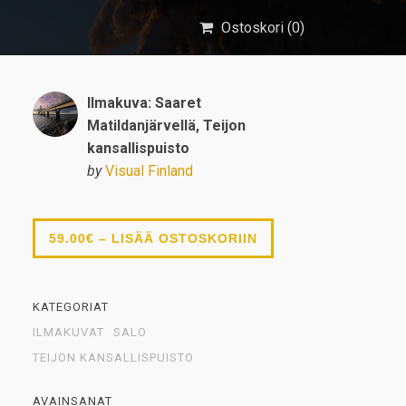
Ostoskori (
0
)
Ilmakuva: Saaret
Matildanjärvellä, Teijon
kansallispuisto
by
Visual Finland
59.00€ – LISÄÄ OSTOSKORIIN
KATEGORIAT
ILMAKUVAT
SALO
TEIJON KANSALLISPUISTO
AVAINSANAT