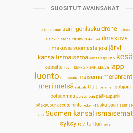
SUOSITUT AVAINSANAT
drone
auringonlasku
arkkitehtuuri
hailuoto
ilmakuva
Helsinki
historia
ihminen
ihmiset
järvi
ilmakuvia suomesta
joki
kesä
kansallismaisema
kansallispuisto
lappi
kesäilta
kirkko
kuvituskuva
kevät
luonto
merenrant
maisema
maaseutu
meri
metsä
Oulu
pohjois-
näköala
perämeri
pohjanmaa
pääkaupunki
puisto
puu
ruska
ranta
saari
pääkaupunkiseutu
saarist
retkeily
Suomen kansallismaisemat
silta
syksy
tunturi
talvi
vene