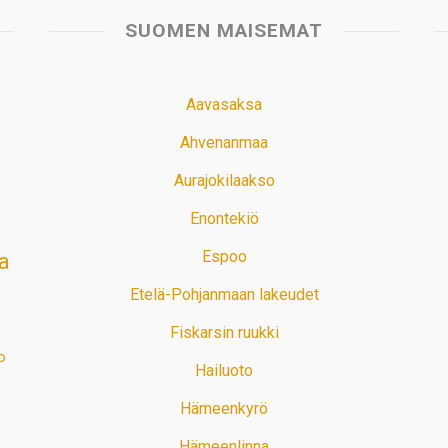
SUOMEN MAISEMAT
Aavasaksa
Ahvenanmaa
Aurajokilaakso
Enontekiö
Espoo
a
Etelä-Pohjanmaan lakeudet
Fiskarsin ruukki
o
Hailuoto
Hämeenkyrö
Hämeenlinna