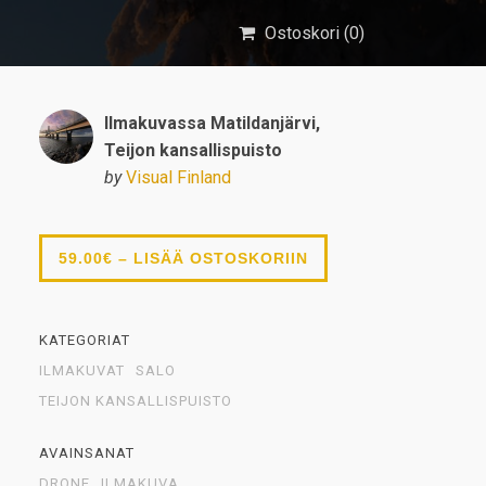
Ostoskori (
0
)
Ilmakuvassa Matildanjärvi,
Teijon kansallispuisto
by
Visual Finland
59.00€ – LISÄÄ OSTOSKORIIN
KATEGORIAT
ILMAKUVAT
SALO
TEIJON KANSALLISPUISTO
AVAINSANAT
DRONE
ILMAKUVA