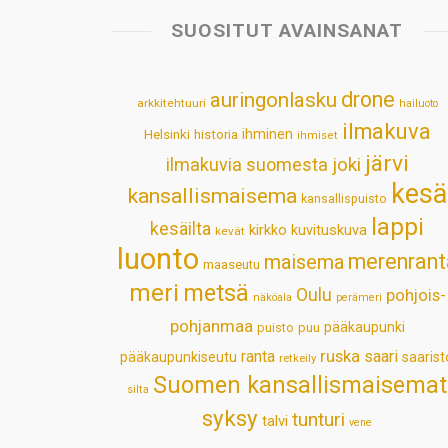
SUOSITUT AVAINSANAT
drone
auringonlasku
arkkitehtuuri
hailuoto
ilmakuva
Helsinki
historia
ihminen
ihmiset
järvi
ilmakuvia suomesta
joki
kesä
kansallismaisema
kansallispuisto
lappi
kesäilta
kirkko
kuvituskuva
kevät
luonto
merenrant
maisema
maaseutu
meri
metsä
Oulu
pohjois-
näköala
perämeri
pohjanmaa
pääkaupunki
puisto
puu
ruska
ranta
saari
pääkaupunkiseutu
saarist
retkeily
Suomen kansallismaisemat
silta
syksy
tunturi
talvi
vene