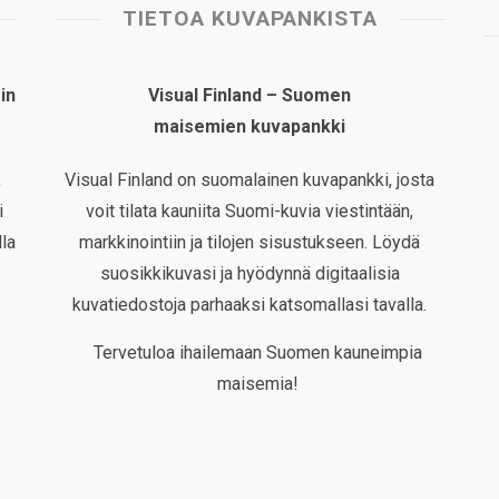
TIETOA KUVAPANKISTA
in
Visual Finland – Suomen
maisemien kuvapankki
,
Visual Finland on suomalainen kuvapankki, josta
i
voit tilata kauniita Suomi-kuvia viestintään,
la
markkinointiin ja tilojen sisustukseen. Löydä
suosikkikuvasi ja hyödynnä digitaalisia
kuvatiedostoja parhaaksi katsomallasi tavalla.
Tervetuloa ihailemaan Suomen kauneimpia
maisemia!