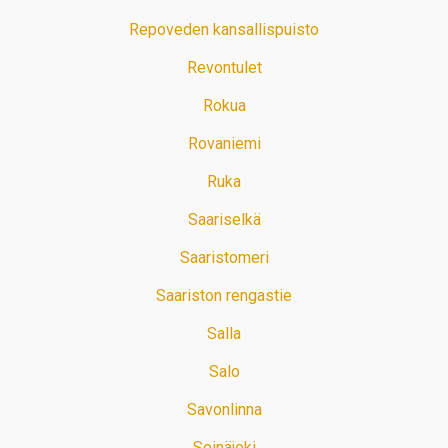
Repoveden kansallispuisto
Revontulet
Rokua
Rovaniemi
Ruka
Saariselkä
Saaristomeri
Saariston rengastie
Salla
Salo
Savonlinna
Seinäjoki