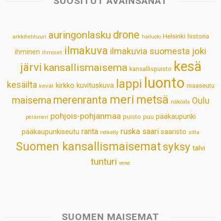
SUOSITUT AVAINSANAT
A
o
d
r
p
o
I
e
drone
auringonlasku
Helsinki
historia
arkkitehtuuri
hailuoto
p
k
n
s
ilmakuva
ilmakuvia suomesta
joki
ihminen
t
ihmiset
kesä
järvi
kansallismaisema
kansallispuisto
luonto
lappi
kesäilta
kirkko
kuvituskuva
maaseutu
kevät
meri
metsä
merenranta
maisema
Oulu
näköala
pohjois-pohjanmaa
pääkaupunki
puisto
puu
perämeri
ruska
ranta
saari
pääkaupunkiseutu
saaristo
retkeily
silta
Suomen kansallismaisemat
syksy
talvi
tunturi
vene
SUOMEN MAISEMAT