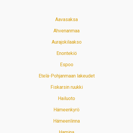
Aavasaksa
Ahvenanmaa
Aurajokilaakso
Enontekiö
Espoo
Etelä-Pohjanmaan lakeudet
Fiskarsin ruukki
Hailuoto
Hämeenkyrö
Hämeenlinna
Hamina