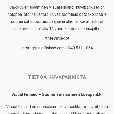
Valokuvien tilaaminen Visual Finland -kuvapankista on
helppoa: etsi haluamasi kuvat, tee tilaus ostoskorissa ja
seuraa sähköpostiisi saapuvia ohjeita. Kuvatilaukset
maksetaan laskulla 14 vuorokauden maksuajalla.
Yhteystiedot
info(at)visualfinland.com | 040 5311 064
TIETOA KUVAPANKISTA
Visual Finland – Suomen maisemien kuvapankki
Visual Finland on suomalainen kuvapankki, josta voit tilata
kauniita Suomi-kuvia viestintään, markkinointiin ja tilojen