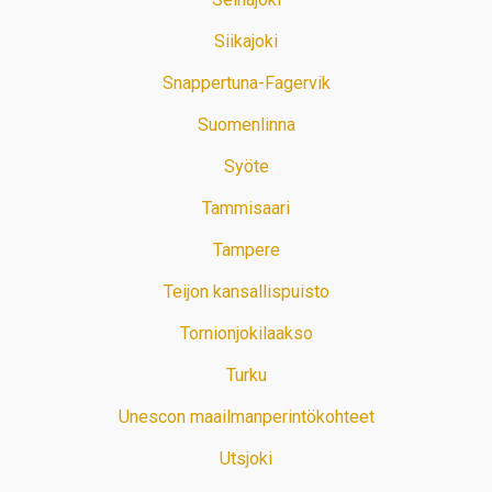
Siikajoki
Snappertuna-Fagervik
Suomenlinna
Syöte
Tammisaari
Tampere
Teijon kansallispuisto
Tornionjokilaakso
Turku
Unescon maailmanperintökohteet
Utsjoki