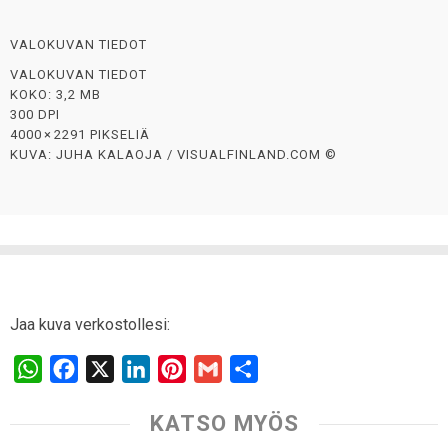
VALOKUVAN TIEDOT
VALOKUVAN TIEDOT
KOKO: 3,2 MB
300 DPI
4000 × 2291 PIKSELIÄ
KUVA: JUHA KALAOJA / VISUALFINLAND.COM ©
Jaa kuva verkostollesi:
W
F
X
L
P
G
S
h
a
i
i
m
h
KATSO MYÖS
a
c
n
n
a
a