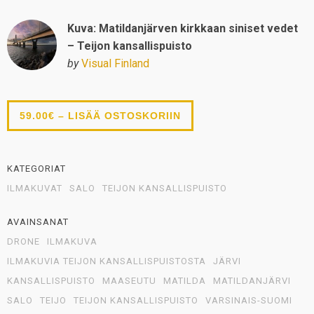
Kuva: Matildanjärven kirkkaan siniset vedet
– Teijon kansallispuisto
by
Visual Finland
59.00€ – LISÄÄ OSTOSKORIIN
KATEGORIAT
ILMAKUVAT
SALO
TEIJON KANSALLISPUISTO
AVAINSANAT
DRONE
ILMAKUVA
ILMAKUVIA TEIJON KANSALLISPUISTOSTA
JÄRVI
KANSALLISPUISTO
MAASEUTU
MATILDA
MATILDANJÄRVI
SALO
TEIJO
TEIJON KANSALLISPUISTO
VARSINAIS-SUOMI