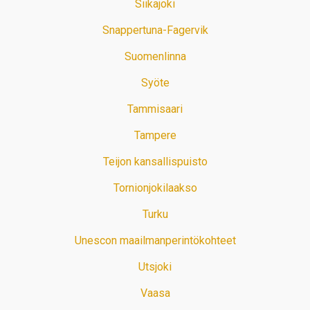
Siikajoki
Snappertuna-Fagervik
Suomenlinna
Syöte
Tammisaari
Tampere
Teijon kansallispuisto
Tornionjokilaakso
Turku
Unescon maailmanperintökohteet
Utsjoki
Vaasa