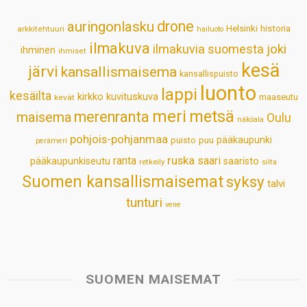
p
o
I
e
drone
auringonlasku
Helsinki
historia
arkkitehtuuri
hailuoto
p
k
n
s
ilmakuva
ilmakuvia suomesta
joki
ihminen
t
ihmiset
kesä
järvi
kansallismaisema
kansallispuisto
luonto
lappi
kesäilta
kirkko
kuvituskuva
maaseutu
kevät
meri
metsä
merenranta
maisema
Oulu
näköala
pohjois-pohjanmaa
pääkaupunki
puisto
puu
perämeri
ruska
ranta
saari
pääkaupunkiseutu
saaristo
retkeily
silta
Suomen kansallismaisemat
syksy
talvi
tunturi
vene
SUOMEN MAISEMAT