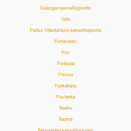
Oulangan kansallispuisto
Oulu
Pallas-Yllästunturin kansallispuisto
Pietarsaari
Pori
Porkkala
Porvoo
Punkaharju
Puolanka
Raahe
Rauma
Repoveden kansallispuisto