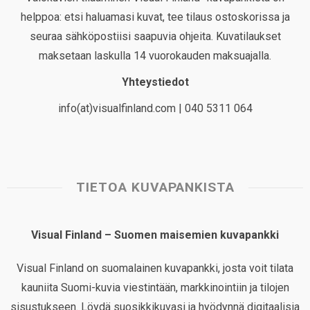
helppoa: etsi haluamasi kuvat, tee tilaus ostoskorissa ja
seuraa sähköpostiisi saapuvia ohjeita. Kuvatilaukset
maksetaan laskulla 14 vuorokauden maksuajalla.
Yhteystiedot
info(at)visualfinland.com | 040 5311 064
TIETOA KUVAPANKISTA
Visual Finland – Suomen maisemien kuvapankki
Visual Finland on suomalainen kuvapankki, josta voit tilata
kauniita Suomi-kuvia viestintään, markkinointiin ja tilojen
sisustukseen. Löydä suosikkikuvasi ja hyödynnä digitaalisia