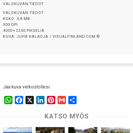
VALOKUVAN TIEDOT
VALOKUVAN TIEDOT:
KOKO: 4,8 MB
300 DPI
4000 × 2250 PIKSELIÄ
KUVA: JUHA KALAOJA / VISUALFINLAND.COM ©
Jaa kuva verkostollesi:
W
F
X
L
P
G
S
h
a
i
i
m
h
KATSO MYÖS
a
c
n
n
a
a
t
e
k
t
i
r