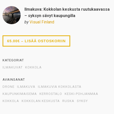
Ilmakuva: Kokkolan keskusta ruutukaavassa
– syksyn sävyt kaupungilla
by
Visual Finland
65.00€ – LISÄÄ OSTOSKORIIN
KATEGORIAT
ILMAKUVAT
KOKKOLA
AVAINSANAT
DRONE
ILMAKUVA
ILMAKUVIA KOKKOLASTA
KAUPUNKIMAISEMA
KERROSTALO
KESKI-POHJANMAA
KOKKOLA
KOKKOLAN KESKUSTA
RUSKA
SYKSY