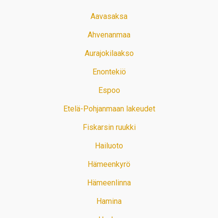
Aavasaksa
Ahvenanmaa
Aurajokilaakso
Enontekiö
Espoo
Etelä-Pohjanmaan lakeudet
Fiskarsin ruukki
Hailuoto
Hämeenkyrö
Hämeenlinna
Hamina