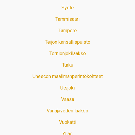
Syöte
Tammisaari
Tampere
Teijon kansallispuisto
Tornionjokilaakso
Turku
Unescon maailmanperintökohteet
Utsjoki
Vaasa
Vanajaveden laakso
Vuokatti
Ylläs