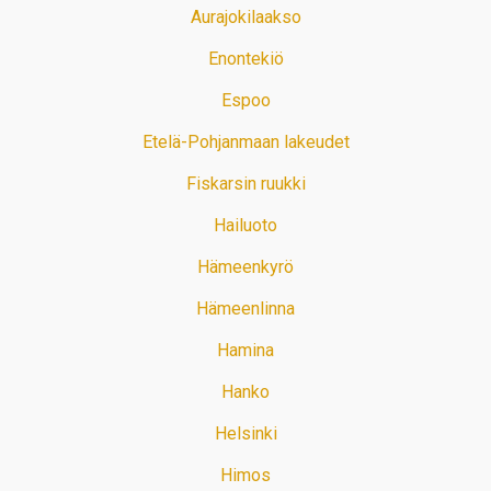
Aurajokilaakso
Enontekiö
Espoo
Etelä-Pohjanmaan lakeudet
Fiskarsin ruukki
Hailuoto
Hämeenkyrö
Hämeenlinna
Hamina
Hanko
Helsinki
Himos