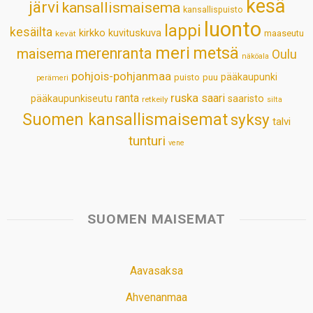
kesä
järvi
kansallismaisema
kansallispuisto
luonto
lappi
kesäilta
kirkko
kuvituskuva
maaseutu
kevät
meri
metsä
merenranta
maisema
Oulu
näköala
pohjois-pohjanmaa
pääkaupunki
puisto
puu
perämeri
ruska
ranta
saari
pääkaupunkiseutu
saaristo
retkeily
silta
Suomen kansallismaisemat
syksy
talvi
tunturi
vene
SUOMEN MAISEMAT
Aavasaksa
Ahvenanmaa