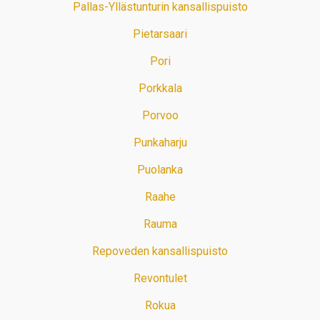
Pallas-Yllästunturin kansallispuisto
Pietarsaari
Pori
Porkkala
Porvoo
Punkaharju
Puolanka
Raahe
Rauma
Repoveden kansallispuisto
Revontulet
Rokua