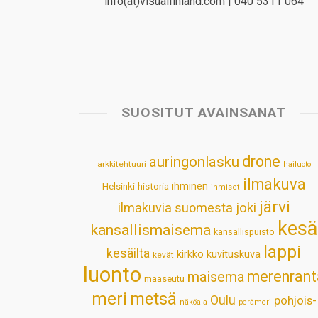
info(at)visualfinland.com | 040 5311 064
SUOSITUT AVAINSANAT
drone
auringonlasku
arkkitehtuuri
hailuoto
ilmakuva
Helsinki
historia
ihminen
ihmiset
järvi
ilmakuvia suomesta
joki
kesä
kansallismaisema
kansallispuisto
lappi
kesäilta
kirkko
kuvituskuva
kevät
luonto
merenrant
maisema
maaseutu
meri
metsä
Oulu
pohjois-
näköala
perämeri