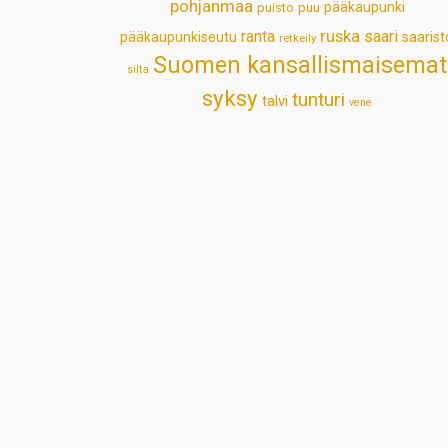
pohjanmaa
pääkaupunki
puisto
puu
ruska
ranta
saari
pääkaupunkiseutu
saarist
retkeily
Suomen kansallismaisemat
silta
syksy
tunturi
talvi
vene