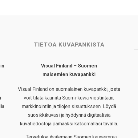
TIETOA KUVAPANKISTA
in
Visual Finland – Suomen
maisemien kuvapankki
,
Visual Finland on suomalainen kuvapankki, josta
i
voit tilata kauniita Suomi-kuvia viestintään,
la
markkinointiin ja tilojen sisustukseen. Löydä
suosikkikuvasi ja hyödynnä digitaalisia
kuvatiedostoja parhaaksi katsomallasi tavalla.
Tervetuloa ihailemaan Suomen kauneimpia