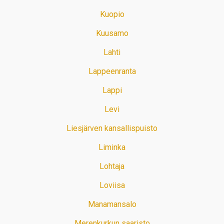
Kuopio
Kuusamo
Lahti
Lappeenranta
Lappi
Levi
Liesjärven kansallispuisto
Liminka
Lohtaja
Loviisa
Manamansalo
Merenkurkun saaristo