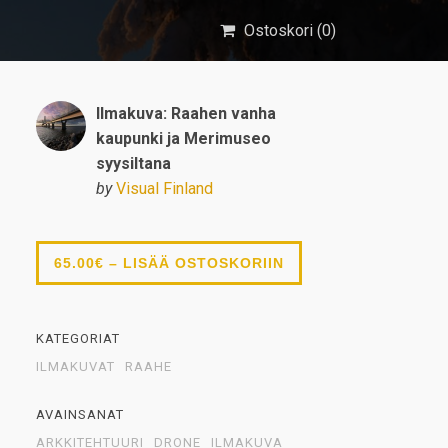
Ostoskori (
0
)
Ilmakuva: Raahen vanha
kaupunki ja Merimuseo
syysiltana
by
Visual Finland
65.00€ – LISÄÄ OSTOSKORIIN
KATEGORIAT
ILMAKUVAT
RAAHE
AVAINSANAT
ARKKITEHTUURI
DRONE
ILMAKUVA