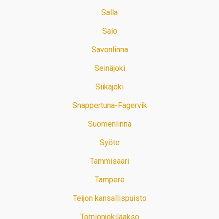
Salla
Salo
Savonlinna
Seinäjoki
Siikajoki
Snappertuna-Fagervik
Suomenlinna
Syöte
Tammisaari
Tampere
Teijon kansallispuisto
Tornionjokilaakso