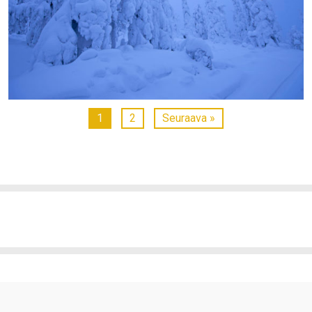
1
2
Seuraava »