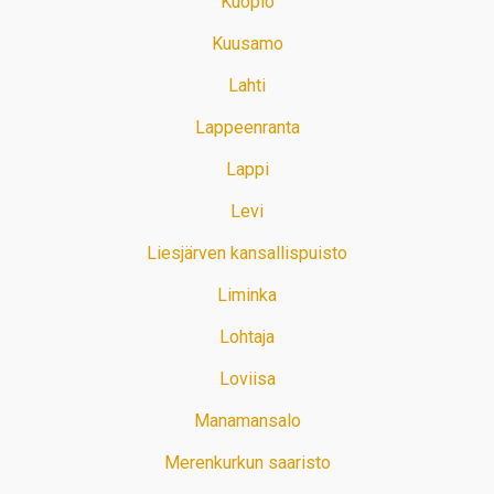
Kuopio
Kuusamo
Lahti
Lappeenranta
Lappi
Levi
Liesjärven kansallispuisto
Liminka
Lohtaja
Loviisa
Manamansalo
Merenkurkun saaristo