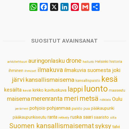
W
F
X
L
P
G
S
h
a
i
i
m
h
a
c
n
n
a
a
t
e
k
t
i
r
s
b
e
e
l
e
SUOSITUT AVAINSANAT
A
o
d
r
p
o
I
e
drone
auringonlasku
Helsinki
historia
arkkitehtuuri
hailuoto
p
k
n
s
ilmakuva
ilmakuvia suomesta
joki
ihminen
t
ihmiset
kesä
järvi
kansallismaisema
kansallispuisto
luonto
lappi
kesäilta
kirkko
kuvituskuva
maaseutu
kevät
meri
metsä
merenranta
maisema
Oulu
näköala
pohjois-pohjanmaa
pääkaupunki
puisto
puu
perämeri
ruska
ranta
saari
pääkaupunkiseutu
saaristo
retkeily
silta
Suomen kansallismaisemat
syksy
talvi