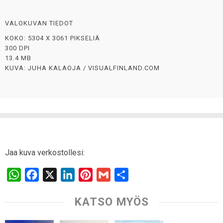
VALOKUVAN TIEDOT
KOKO: 5304 X 3061 PIKSELIÄ
300 DPI
13.4 MB
KUVA: JUHA KALAOJA / VISUALFINLAND.COM
Jaa kuva verkostollesi:
W
F
X
L
P
G
S
h
a
i
i
m
h
KATSO MYÖS
a
c
n
n
a
a
t
e
k
t
i
r