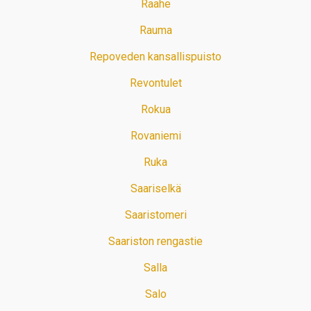
Raahe
Rauma
Repoveden kansallispuisto
Revontulet
Rokua
Rovaniemi
Ruka
Saariselkä
Saaristomeri
Saariston rengastie
Salla
Salo