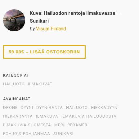
Kuva: Hailuodon rantoja ilmakuvassa –
Sunikari
by
Visual Finland
59.00€ – LISÄÄ OSTOSKORIIN
KATEGORIAT
HAILUOTO
ILMAKUVAT
AVAINSANAT
DRONE
DYYNI
DYYNIRANTA
HAILUOTO
HIEKKADYYNI
HIEKKARANTA
ILMAKUVA
ILMAKUVIA HAILUODOSTA
ILMAKUVIA SUOMESTA
MERI
PERÄMERI
POHJOIS-POHJANMAA
SUNIKARI