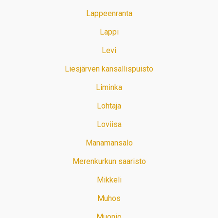
Lappeenranta
Lappi
Levi
Liesjärven kansallispuisto
Liminka
Lohtaja
Loviisa
Manamansalo
Merenkurkun saaristo
Mikkeli
Muhos
Muonio