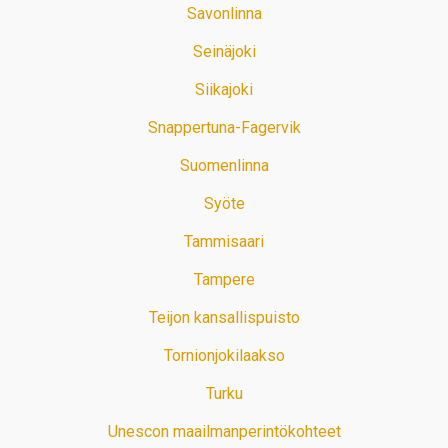
Savonlinna
Seinäjoki
Siikajoki
Snappertuna-Fagervik
Suomenlinna
Syöte
Tammisaari
Tampere
Teijon kansallispuisto
Tornionjokilaakso
Turku
Unescon maailmanperintökohteet