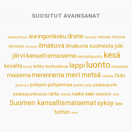
t
e
k
t
i
r
s
b
e
e
l
e
SUOSITUT AVAINSANAT
A
o
d
r
p
o
I
e
drone
auringonlasku
Helsinki
historia
arkkitehtuuri
hailuoto
p
k
n
s
ilmakuva
ilmakuvia suomesta
joki
ihminen
t
ihmiset
kesä
järvi
kansallismaisema
kansallispuisto
luonto
lappi
kesäilta
kirkko
kuvituskuva
maaseutu
kevät
meri
metsä
merenranta
maisema
Oulu
näköala
pohjois-pohjanmaa
pääkaupunki
puisto
puu
perämeri
ruska
ranta
saari
pääkaupunkiseutu
saaristo
retkeily
silta
Suomen kansallismaisemat
syksy
talvi
tunturi
vene