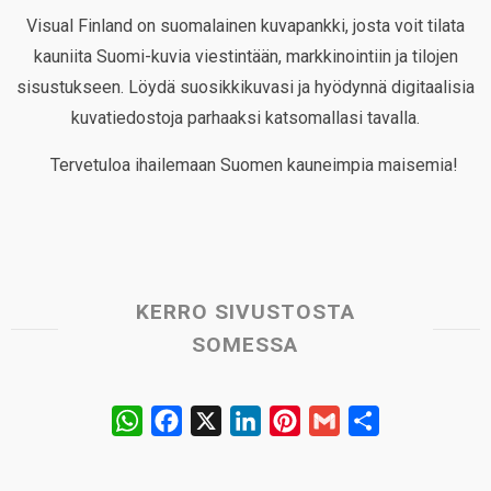
Visual Finland on suomalainen kuvapankki, josta voit tilata
kauniita Suomi-kuvia viestintään, markkinointiin ja tilojen
sisustukseen. Löydä suosikkikuvasi ja hyödynnä digitaalisia
kuvatiedostoja parhaaksi katsomallasi tavalla.
Tervetuloa ihailemaan Suomen kauneimpia maisemia!
KERRO SIVUSTOSTA
SOMESSA
W
F
X
L
P
G
S
h
a
i
i
m
h
a
c
n
n
a
a