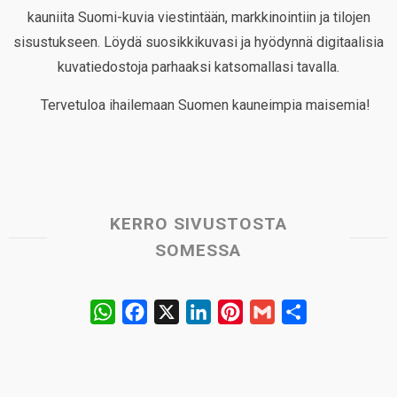
kauniita Suomi-kuvia viestintään, markkinointiin ja tilojen
sisustukseen. Löydä suosikkikuvasi ja hyödynnä digitaalisia
kuvatiedostoja parhaaksi katsomallasi tavalla.
Tervetuloa ihailemaan Suomen kauneimpia maisemia!
KERRO SIVUSTOSTA
SOMESSA
W
F
X
L
P
G
S
h
a
i
i
m
h
a
c
n
n
a
a
t
e
k
t
i
r