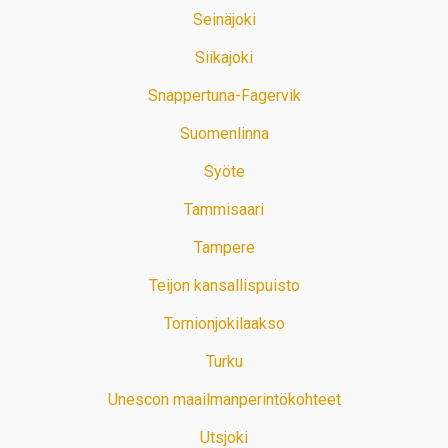
Seinäjoki
Siikajoki
Snappertuna-Fagervik
Suomenlinna
Syöte
Tammisaari
Tampere
Teijon kansallispuisto
Tornionjokilaakso
Turku
Unescon maailmanperintökohteet
Utsjoki