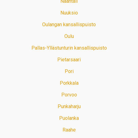
Naantali
Nuuksio
Oulangan kansallispuisto
Oulu
Pallas-Yllästunturin kansallispuisto
Pietarsaari
Pori
Porkkala
Porvoo
Punkaharju
Puolanka
Raahe