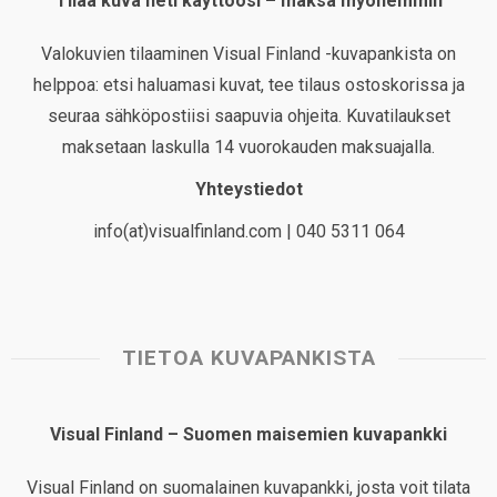
Tilaa kuva heti käyttöösi – maksa myöhemmin
Valokuvien tilaaminen Visual Finland -kuvapankista on
helppoa: etsi haluamasi kuvat, tee tilaus ostoskorissa ja
seuraa sähköpostiisi saapuvia ohjeita. Kuvatilaukset
maksetaan laskulla 14 vuorokauden maksuajalla.
Yhteystiedot
info(at)visualfinland.com | 040 5311 064
TIETOA KUVAPANKISTA
Visual Finland – Suomen maisemien kuvapankki
Visual Finland on suomalainen kuvapankki, josta voit tilata