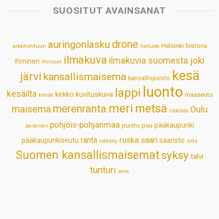
s
b
e
e
l
e
SUOSITUT AVAINSANAT
A
o
d
r
p
o
I
e
drone
auringonlasku
Helsinki
historia
arkkitehtuuri
hailuoto
p
k
n
s
ilmakuva
ilmakuvia suomesta
joki
ihminen
t
ihmiset
kesä
järvi
kansallismaisema
kansallispuisto
luonto
lappi
kesäilta
kirkko
kuvituskuva
maaseutu
kevät
meri
metsä
merenranta
maisema
Oulu
näköala
pohjois-pohjanmaa
pääkaupunki
puisto
puu
perämeri
ruska
ranta
saari
pääkaupunkiseutu
saaristo
retkeily
silta
Suomen kansallismaisemat
syksy
talvi
tunturi
vene