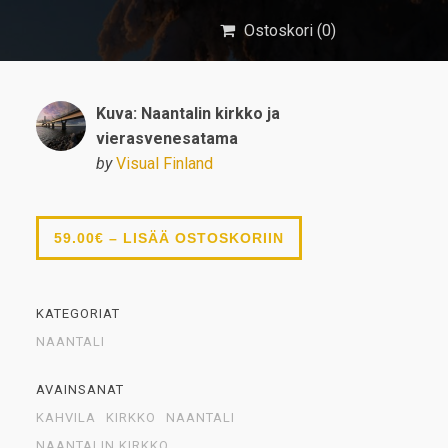
Ostoskori (
0
)
Kuva: Naantalin kirkko ja
vierasvenesatama
by
Visual Finland
59.00€ – LISÄÄ OSTOSKORIIN
KATEGORIAT
NAANTALI
AVAINSANAT
KAHVILA
KIRKKO
NAANTALI
NAANTALIN KIRKKO