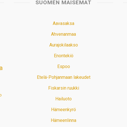
SUOMEN MAISEMAT
Aavasaksa
Ahvenanmaa
Aurajokilaakso
Enontekiö
Espoo
a
Etelä-Pohjanmaan lakeudet
Fiskarsin ruukki
o
Hailuoto
Hämeenkyrö
Hämeenlinna