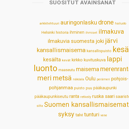
SUOSITUT AVAINSANAT
drone
auringonlasku
arkkitehtuuri
hailuoto
ilmakuva
Helsinki
historia
ihminen
ihmiset
järvi
ilmakuvia suomesta
joki
kesä
kansallismaisema
kansallispuisto
lappi
kesäilta
kirkko
kuvituskuva
kevät
luonto
merenrant
maisema
maaseutu
meri
metsä
Oulu
pohjois-
näköala
perämeri
pohjanmaa
pääkaupunki
puisto
puu
ruska
ranta
saari
pääkaupunkiseutu
saarist
retkeily
Suomen kansallismaisemat
silta
syksy
tunturi
talvi
vene