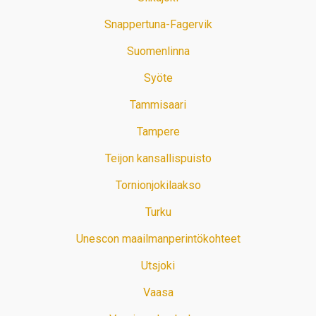
Snappertuna-Fagervik
Suomenlinna
Syöte
Tammisaari
Tampere
Teijon kansallispuisto
Tornionjokilaakso
Turku
Unescon maailmanperintökohteet
Utsjoki
Vaasa