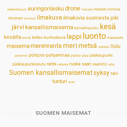
p
o
I
e
drone
auringonlasku
Helsinki
historia
arkkitehtuuri
hailuoto
p
k
n
s
ilmakuva
ilmakuvia suomesta
joki
ihminen
t
ihmiset
kesä
järvi
kansallismaisema
kansallispuisto
luonto
lappi
kesäilta
kirkko
kuvituskuva
maaseutu
kevät
meri
metsä
merenranta
maisema
Oulu
näköala
pohjois-pohjanmaa
pääkaupunki
puisto
puu
perämeri
ruska
ranta
saari
pääkaupunkiseutu
saaristo
retkeily
silta
Suomen kansallismaisemat
syksy
talvi
tunturi
vene
SUOMEN MAISEMAT