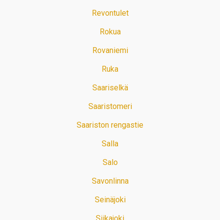
Revontulet
Rokua
Rovaniemi
Ruka
Saariselkä
Saaristomeri
Saariston rengastie
Salla
Salo
Savonlinna
Seinäjoki
Siikajoki