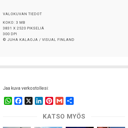
VALOKUVAN TIEDOT
KOKO: 3 MB
3831 X 2520 PIKSELIÄ
300 DPI
© JUHA KALAOJA / VISUAL FINLAND
Jaa kuva verkostollesi:
W
F
X
L
P
G
S
h
a
i
i
m
h
KATSO MYÖS
a
c
n
n
a
a
t
e
k
t
i
r