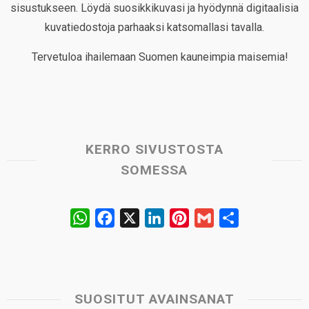
sisustukseen. Löydä suosikkikuvasi ja hyödynnä digitaalisia
kuvatiedostoja parhaaksi katsomallasi tavalla.
Tervetuloa ihailemaan Suomen kauneimpia maisemia!
KERRO SIVUSTOSTA
SOMESSA
W
F
X
L
P
G
S
h
a
i
i
m
h
a
c
n
n
a
a
t
e
k
t
i
r
s
b
e
e
l
e
SUOSITUT AVAINSANAT