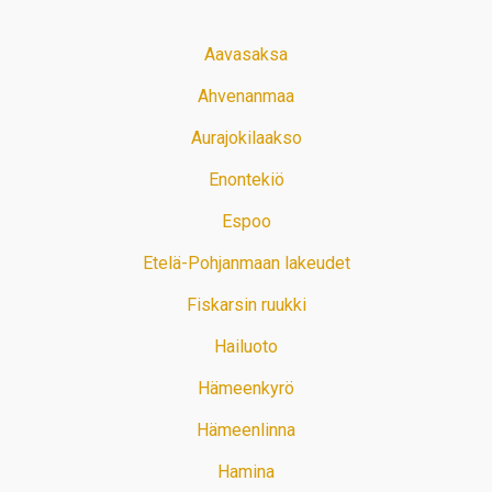
Aavasaksa
Ahvenanmaa
Aurajokilaakso
Enontekiö
Espoo
Etelä-Pohjanmaan lakeudet
Fiskarsin ruukki
Hailuoto
Hämeenkyrö
Hämeenlinna
Hamina