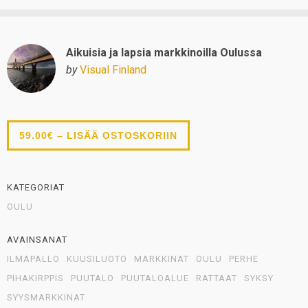
Aikuisia ja lapsia markkinoilla Oulussa
by
Visual Finland
59.00€ – LISÄÄ OSTOSKORIIN
KATEGORIAT
OULU
AVAINSANAT
ILMAPALLO
KUUSILUOTO
MARKKINAT
OULU
PERHE
PIHAKIRPPIS
PUUTALO
PUUTALOALUE
RATTAAT
SYKSY
SYYSMARKKINAT