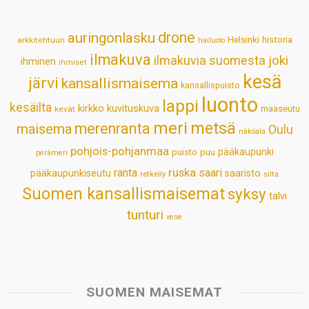
A
o
d
r
p
o
I
e
drone
auringonlasku
Helsinki
historia
arkkitehtuuri
hailuoto
p
k
n
s
ilmakuva
ilmakuvia suomesta
joki
ihminen
t
ihmiset
kesä
järvi
kansallismaisema
kansallispuisto
luonto
lappi
kesäilta
kirkko
kuvituskuva
maaseutu
kevät
meri
metsä
merenranta
maisema
Oulu
näköala
pohjois-pohjanmaa
pääkaupunki
puisto
puu
perämeri
ruska
ranta
saari
pääkaupunkiseutu
saaristo
retkeily
silta
Suomen kansallismaisemat
syksy
talvi
tunturi
vene
SUOMEN MAISEMAT