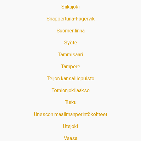
Siikajoki
Snappertuna-Fagervik
Suomenlinna
Syöte
Tammisaari
Tampere
Teijon kansallispuisto
Tornionjokilaakso
Turku
Unescon maailmanperintökohteet
Utsjoki
Vaasa