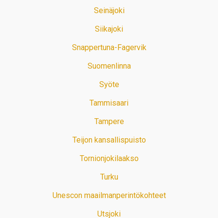
Seinäjoki
Siikajoki
Snappertuna-Fagervik
Suomenlinna
Syöte
Tammisaari
Tampere
Teijon kansallispuisto
Tornionjokilaakso
Turku
Unescon maailmanperintökohteet
Utsjoki