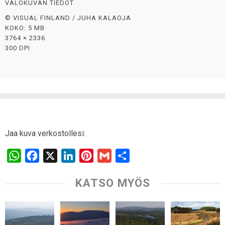
VALOKUVAN TIEDOT
© VISUAL FINLAND / JUHA KALAOJA
KOKO: 5 MB
3764 × 2336
300 DPI
Jaa kuva verkostollesi:
W
F
X
L
P
G
S
h
a
i
i
m
h
KATSO MYÖS
a
c
n
n
a
a
t
e
k
t
i
r
s
b
e
e
l
e