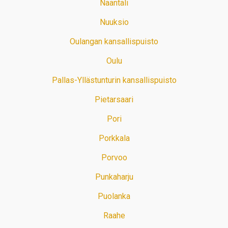
Naantali
Nuuksio
Oulangan kansallispuisto
Oulu
Pallas-Yllästunturin kansallispuisto
Pietarsaari
Pori
Porkkala
Porvoo
Punkaharju
Puolanka
Raahe