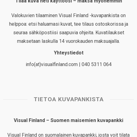
Tilaa kuva heti käyttöösi – maksa myöhemmin
Valokuvien tilaaminen Visual Finland -kuvapankista on
helppoa: etsi haluamasi kuvat, tee tilaus ostoskorissa ja
seuraa sähköpostiisi saapuvia ohjeita. Kuvatilaukset
maksetaan laskulla 14 vuorokauden maksuajalla.
Yhteystiedot
info(at)visualfinland.com | 040 5311 064
TIETOA KUVAPANKISTA
Visual Finland – Suomen maisemien kuvapankki
Visual Finland on suomalainen kuvapankki, josta voit tilata