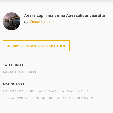
Avara Lapin maisema Aavasaksanvaaralta
by
Visual Finland
49.00€ – LISÄÄ OSTOSKORIIN
KATEGORIAT
AAVASAKSA
LAPPI
AVAINSANAT
AAVASAKSA
JOKI
LAPPI
MAATILA
MAISEMA
PELTO
RUSKA
SYKSY
TORNIONJOKI
TORNIONJOKILAAKSO