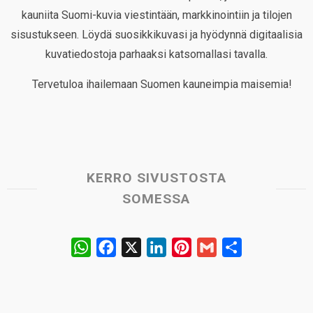
kauniita Suomi-kuvia viestintään, markkinointiin ja tilojen
sisustukseen. Löydä suosikkikuvasi ja hyödynnä digitaalisia
kuvatiedostoja parhaaksi katsomallasi tavalla.
Tervetuloa ihailemaan Suomen kauneimpia maisemia!
KERRO SIVUSTOSTA
SOMESSA
W
F
X
L
P
G
S
h
a
i
i
m
h
a
c
n
n
a
a
t
e
k
t
i
r