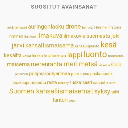
s
b
e
e
l
e
SUOSITUT AVAINSANAT
A
o
d
r
p
o
I
e
drone
auringonlasku
Helsinki
historia
arkkitehtuuri
hailuoto
p
k
n
s
ilmakuva
ilmakuvia suomesta
joki
ihminen
t
ihmiset
kesä
järvi
kansallismaisema
kansallispuisto
luonto
lappi
kesäilta
kirkko
kuvituskuva
maaseutu
kevät
meri
metsä
merenranta
maisema
Oulu
näköala
pohjois-pohjanmaa
pääkaupunki
puisto
puu
perämeri
ruska
ranta
saari
pääkaupunkiseutu
saaristo
retkeily
silta
Suomen kansallismaisemat
syksy
talvi
tunturi
vene