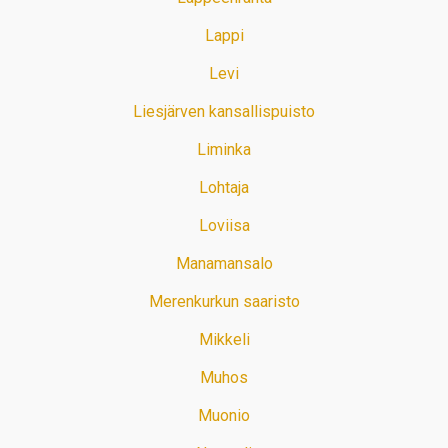
Lappi
Levi
Liesjärven kansallispuisto
Liminka
Lohtaja
Loviisa
Manamansalo
Merenkurkun saaristo
Mikkeli
Muhos
Muonio