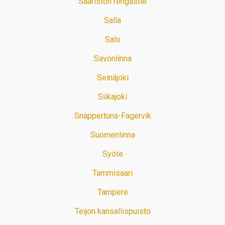
Saariston rengastie
Salla
Salo
Savonlinna
Seinäjoki
Siikajoki
Snappertuna-Fagervik
Suomenlinna
Syöte
Tammisaari
Tampere
Teijon kansallispuisto