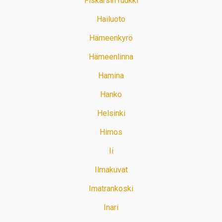
Fiskarsin ruukki
Hailuoto
Hämeenkyrö
Hämeenlinna
Hamina
Hanko
Helsinki
Himos
Ii
Ilmakuvat
Imatrankoski
Inari