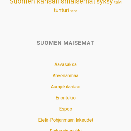
Suomen kansallismaisemat
syksy
talvi
tunturi
vene
SUOMEN MAISEMAT
Aavasaksa
Ahvenanmaa
Aurajokilaakso
Enontekiö
Espoo
Etelä-Pohjanmaan lakeudet