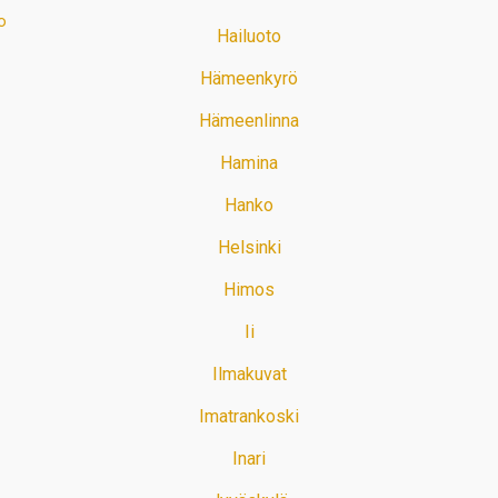
o
Hailuoto
Hämeenkyrö
Hämeenlinna
Hamina
Hanko
Helsinki
Himos
Ii
Ilmakuvat
Imatrankoski
Inari