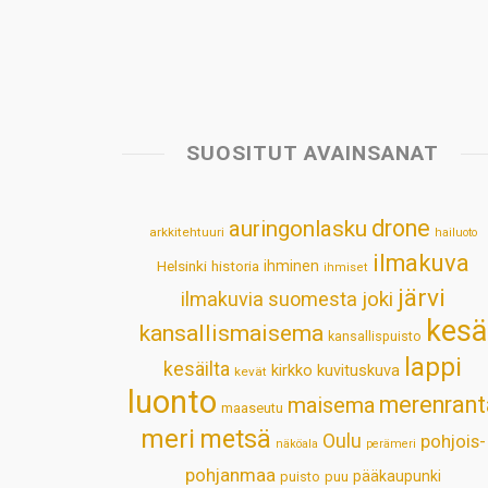
SUOSITUT AVAINSANAT
drone
auringonlasku
arkkitehtuuri
hailuoto
ilmakuva
Helsinki
historia
ihminen
ihmiset
järvi
ilmakuvia suomesta
joki
kesä
kansallismaisema
kansallispuisto
lappi
kesäilta
kirkko
kuvituskuva
kevät
luonto
merenrant
maisema
maaseutu
meri
metsä
Oulu
pohjois-
näköala
perämeri
pohjanmaa
pääkaupunki
puisto
puu