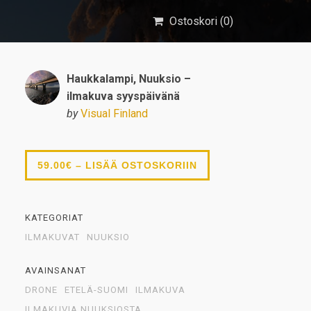
Ostoskori (
0
)
Haukkalampi, Nuuksio –
ilmakuva syyspäivänä
by
Visual Finland
59.00€ – LISÄÄ OSTOSKORIIN
KATEGORIAT
ILMAKUVAT
NUUKSIO
AVAINSANAT
DRONE
ETELÄ-SUOMI
ILMAKUVA
ILMAKUVIA NUUKSIOSTA