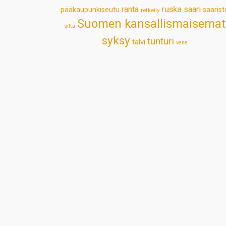
ruska
ranta
saari
pääkaupunkiseutu
saarist
retkeily
Suomen kansallismaisemat
silta
syksy
tunturi
talvi
vene