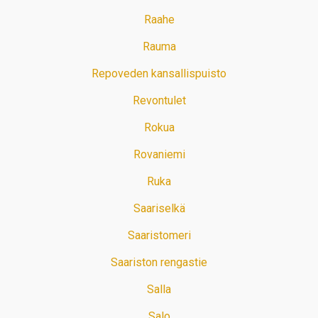
Raahe
Rauma
Repoveden kansallispuisto
Revontulet
Rokua
Rovaniemi
Ruka
Saariselkä
Saaristomeri
Saariston rengastie
Salla
Salo