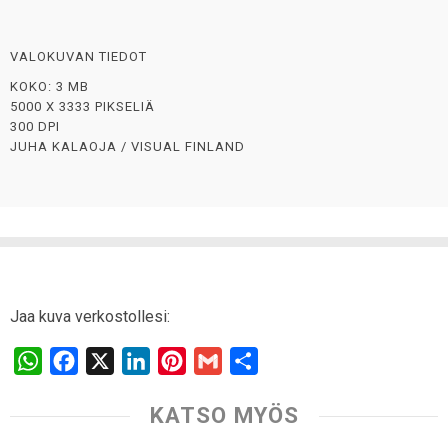
VALOKUVAN TIEDOT
KOKO: 3 MB
5000 X 3333 PIKSELIÄ
300 DPI
JUHA KALAOJA / VISUAL FINLAND
Jaa kuva verkostollesi:
W
F
X
L
P
G
S
h
a
i
i
m
h
KATSO MYÖS
a
c
n
n
a
a
t
e
k
t
i
r