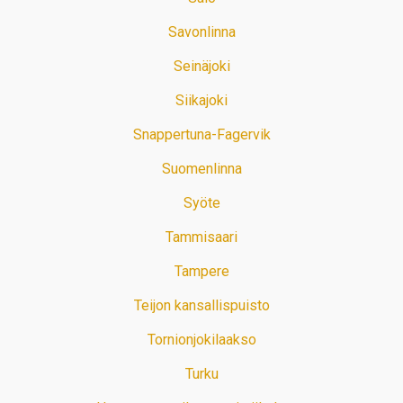
Savonlinna
Seinäjoki
Siikajoki
Snappertuna-Fagervik
Suomenlinna
Syöte
Tammisaari
Tampere
Teijon kansallispuisto
Tornionjokilaakso
Turku