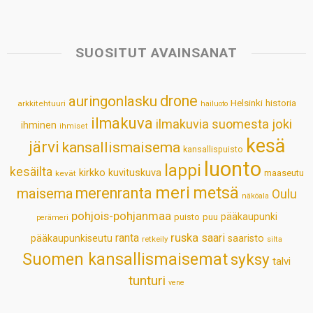
a
c
n
n
a
a
t
e
k
t
i
r
s
b
e
e
l
e
SUOSITUT AVAINSANAT
A
o
d
r
p
o
I
e
drone
auringonlasku
Helsinki
historia
arkkitehtuuri
hailuoto
p
k
n
s
ilmakuva
ilmakuvia suomesta
joki
ihminen
t
ihmiset
kesä
järvi
kansallismaisema
kansallispuisto
luonto
lappi
kesäilta
kirkko
kuvituskuva
maaseutu
kevät
meri
metsä
merenranta
maisema
Oulu
näköala
pohjois-pohjanmaa
pääkaupunki
puisto
puu
perämeri
ruska
ranta
saari
pääkaupunkiseutu
saaristo
retkeily
silta
Suomen kansallismaisemat
syksy
talvi
tunturi
vene