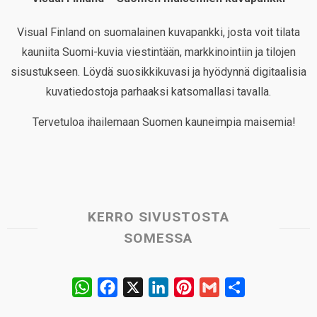
Visual Finland on suomalainen kuvapankki, josta voit tilata
kauniita Suomi-kuvia viestintään, markkinointiin ja tilojen
sisustukseen. Löydä suosikkikuvasi ja hyödynnä digitaalisia
kuvatiedostoja parhaaksi katsomallasi tavalla.
Tervetuloa ihailemaan Suomen kauneimpia maisemia!
KERRO SIVUSTOSTA
SOMESSA
W
F
X
L
P
G
S
h
a
i
i
m
h