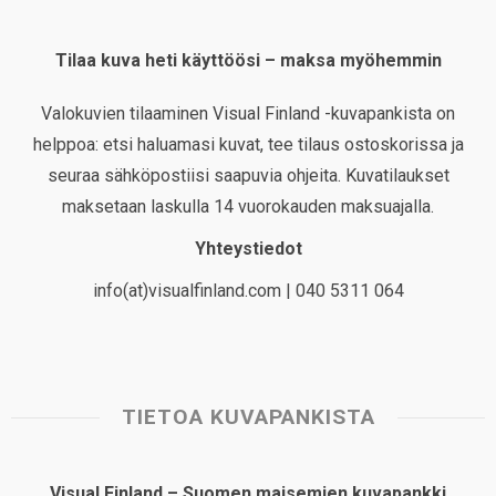
Tilaa kuva heti käyttöösi – maksa myöhemmin
Valokuvien tilaaminen Visual Finland -kuvapankista on
helppoa: etsi haluamasi kuvat, tee tilaus ostoskorissa ja
seuraa sähköpostiisi saapuvia ohjeita. Kuvatilaukset
maksetaan laskulla 14 vuorokauden maksuajalla.
Yhteystiedot
info(at)visualfinland.com | 040 5311 064
TIETOA KUVAPANKISTA
Visual Finland – Suomen maisemien kuvapankki