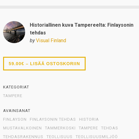
Historiallinen kuva Tampereelta: Finlaysonin
tehdas
by
Visual Finland
59.00€ – LISÄÄ OSTOSKORIIN
KATEGORIAT
TAMPERE
AVAINSANAT
FINLAYSON
FINLAYSONIN TEHDAS
HISTORIA
MUSTAVALKOINEN
TAMMERKOSKI
TAMPERE
TEHDAS
TEHDASRAKENNUS
TEOLLISUUS
TEOLLISUUSMILJÖÖ