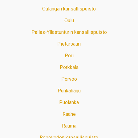
Oulangan kansallispuisto
Oulu
Pallas-Yllästunturin kansallispuisto
Pietarsaari
Pori
Porkkala
Porvoo
Punkaharju
Puolanka
Raahe
Rauma
Repoveden kansallispuisto