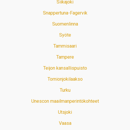
Siikajoki
Snappertuna-Fagervik
Suomenlinna
Syöte
Tammisaari
Tampere
Teijon kansallispuisto
Tornionjokilaakso
Turku
Unescon maailmanperintökohteet
Utsjoki
Vaasa