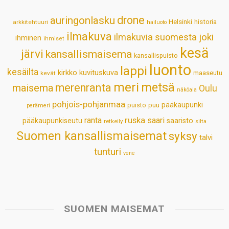
p
o
I
e
drone
auringonlasku
Helsinki
historia
arkkitehtuuri
hailuoto
p
k
n
s
ilmakuva
ilmakuvia suomesta
joki
ihminen
t
ihmiset
kesä
järvi
kansallismaisema
kansallispuisto
luonto
lappi
kesäilta
kirkko
kuvituskuva
maaseutu
kevät
meri
metsä
merenranta
maisema
Oulu
näköala
pohjois-pohjanmaa
pääkaupunki
puisto
puu
perämeri
ruska
ranta
saari
pääkaupunkiseutu
saaristo
retkeily
silta
Suomen kansallismaisemat
syksy
talvi
tunturi
vene
SUOMEN MAISEMAT