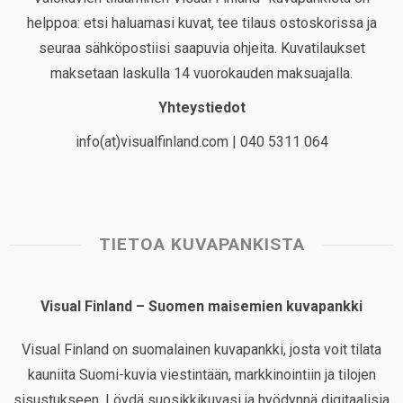
helppoa: etsi haluamasi kuvat, tee tilaus ostoskorissa ja
seuraa sähköpostiisi saapuvia ohjeita. Kuvatilaukset
maksetaan laskulla 14 vuorokauden maksuajalla.
Yhteystiedot
info(at)visualfinland.com | 040 5311 064
TIETOA KUVAPANKISTA
Visual Finland – Suomen maisemien kuvapankki
Visual Finland on suomalainen kuvapankki, josta voit tilata
kauniita Suomi-kuvia viestintään, markkinointiin ja tilojen
sisustukseen. Löydä suosikkikuvasi ja hyödynnä digitaalisia