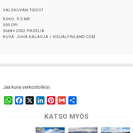
VALOKUVAN TIEDOT
KOKO: 9.5 MB
300 DPI
3668 × 2002 PIKSELIÄ
KUVA: JUHA KALAOJA / VISUALFINLAND.COM
Jaa kuva verkostollesi:
W
F
X
L
P
G
S
h
a
i
i
m
h
KATSO MYÖS
a
c
n
n
a
a
t
e
k
t
i
r