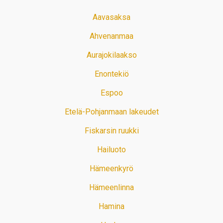
Aavasaksa
Ahvenanmaa
Aurajokilaakso
Enontekiö
Espoo
Etelä-Pohjanmaan lakeudet
Fiskarsin ruukki
Hailuoto
Hämeenkyrö
Hämeenlinna
Hamina