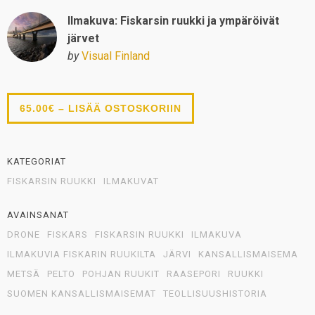
Ilmakuva: Fiskarsin ruukki ja ympäröivät
järvet
by
Visual Finland
65.00€ – LISÄÄ OSTOSKORIIN
KATEGORIAT
FISKARSIN RUUKKI
ILMAKUVAT
AVAINSANAT
DRONE
FISKARS
FISKARSIN RUUKKI
ILMAKUVA
ILMAKUVIA FISKARIN RUUKILTA
JÄRVI
KANSALLISMAISEMA
METSÄ
PELTO
POHJAN RUUKIT
RAASEPORI
RUUKKI
SUOMEN KANSALLISMAISEMAT
TEOLLISUUSHISTORIA