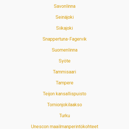
Savonlinna
Seinäjoki
Siikajoki
Snappertuna-Fagervik
Suomenlinna
Syöte
Tammisaari
Tampere
Teijon kansallispuisto
Tornionjokilaakso
Turku
Unescon maailmanperintökohteet