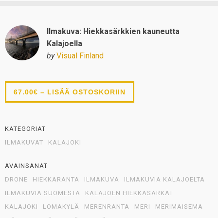
Ilmakuva: Hiekkasärkkien kauneutta
Kalajoella
by
Visual Finland
67.00€ – LISÄÄ OSTOSKORIIN
KATEGORIAT
ILMAKUVAT
KALAJOKI
AVAINSANAT
DRONE
HIEKKARANTA
ILMAKUVA
ILMAKUVIA KALAJOELTA
ILMAKUVIA SUOMESTA
KALAJOEN HIEKKASÄRKÄT
KALAJOKI
LOMAKYLÄ
MERENRANTA
MERI
MERIMAISEMA