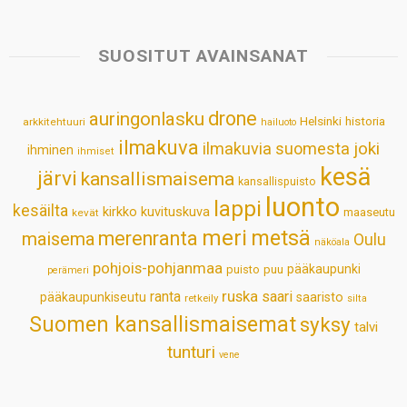
t
e
k
t
i
r
s
b
e
e
l
e
SUOSITUT AVAINSANAT
A
o
d
r
p
o
I
e
drone
auringonlasku
Helsinki
historia
arkkitehtuuri
hailuoto
p
k
n
s
ilmakuva
ilmakuvia suomesta
joki
ihminen
t
ihmiset
kesä
järvi
kansallismaisema
kansallispuisto
luonto
lappi
kesäilta
kirkko
kuvituskuva
maaseutu
kevät
meri
metsä
merenranta
maisema
Oulu
näköala
pohjois-pohjanmaa
pääkaupunki
puisto
puu
perämeri
ruska
ranta
saari
pääkaupunkiseutu
saaristo
retkeily
silta
Suomen kansallismaisemat
syksy
talvi
tunturi
vene