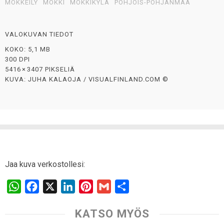
MÖKKEILY
MÖKKI
MÖKKIKYLÄ
POHJOIS-POHJANMAA
VALOKUVAN TIEDOT
KOKO: 5,1 MB
300 DPI
5416 × 3407 PIKSELIÄ
KUVA: JUHA KALAOJA / VISUALFINLAND.COM ©
Jaa kuva verkostollesi:
W
F
X
L
P
G
S
h
a
i
i
m
h
KATSO MYÖS
a
c
n
n
a
a