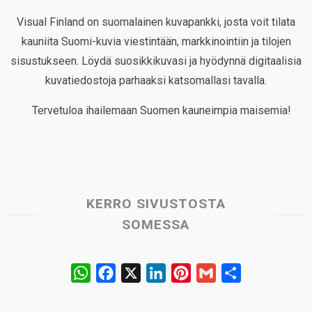
Visual Finland on suomalainen kuvapankki, josta voit tilata
kauniita Suomi-kuvia viestintään, markkinointiin ja tilojen
sisustukseen. Löydä suosikkikuvasi ja hyödynnä digitaalisia
kuvatiedostoja parhaaksi katsomallasi tavalla.
Tervetuloa ihailemaan Suomen kauneimpia maisemia!
KERRO SIVUSTOSTA
SOMESSA
W
F
X
L
P
G
S
h
a
i
i
m
h
a
c
n
n
a
a