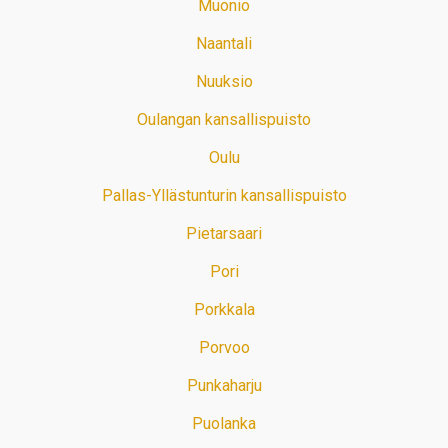
Muonio
Naantali
Nuuksio
Oulangan kansallispuisto
Oulu
Pallas-Yllästunturin kansallispuisto
Pietarsaari
Pori
Porkkala
Porvoo
Punkaharju
Puolanka