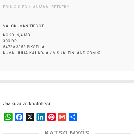
POHJOIS-POHJANMAA
RETKEILY
VALOKUVAN TIEDOT
KOKO: 6,4 MB
300 DPI
5472 × 3352 PIKSELIÄ
KUVA: JUHA KALAOJA / VISUALFINLAND.COM ©
Jaa kuva verkostollesi:
W
F
X
L
P
G
S
h
a
i
i
m
h
KATSO MYÖS
a
c
n
n
a
a