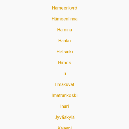
Hämeenkyrö
Hämeenlinna
Hamina
Hanko
Helsinki
Himos
Ii
Ilmakuvat
Imatrankoski
Inari
Jyväskylä
Kajaani