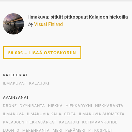
Ilmakuva: pitkät pitkospuut Kalajoen hiekoilla
by
Visual Finland
59.00€ – LISÄÄ OSTOSKORIIN
KATEGORIAT
ILMAKUVAT
KALAJOKI
AVAINSANAT
DRONE
DYYNIRANTA
HIEKKA
HIEKKADYYNI
HIEKKARANTA
ILMAKUVA
ILMAKUVIA KALAJOELTA
ILMAKUVIA SUOMESTA
KALAJOEN HIEKKASÄRKÄT
KALAJOKI
KOTIMAANKOHDE
LUONTO
MERENRANTA
MERI
PERÄMERI
PITKOSPUUT