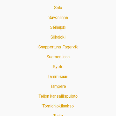
Salo
Savonlinna
Seinäjoki
Siikajoki
Snappertuna-Fagervik
Suomenlinna
Syöte
Tammisaari
Tampere
Teijon kansallispuisto
Tornionjokilaakso
Turku