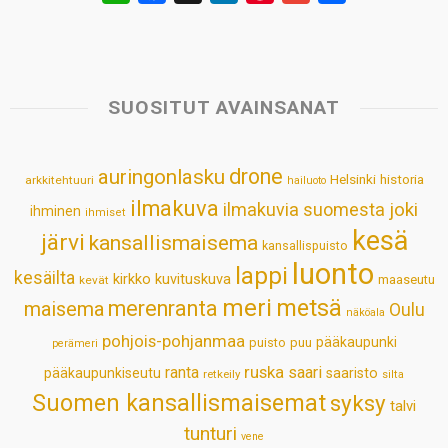
h
a
i
i
m
h
a
c
n
n
a
a
t
e
k
t
i
r
s
b
e
e
l
e
SUOSITUT AVAINSANAT
A
o
d
r
p
o
I
e
drone
auringonlasku
Helsinki
historia
arkkitehtuuri
hailuoto
p
k
n
s
ilmakuva
ilmakuvia suomesta
joki
ihminen
t
ihmiset
kesä
järvi
kansallismaisema
kansallispuisto
luonto
lappi
kesäilta
kirkko
kuvituskuva
maaseutu
kevät
meri
metsä
merenranta
maisema
Oulu
näköala
pohjois-pohjanmaa
pääkaupunki
puisto
puu
perämeri
ruska
ranta
saari
pääkaupunkiseutu
saaristo
retkeily
silta
Suomen kansallismaisemat
syksy
talvi
tunturi
vene