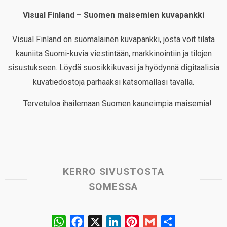
Visual Finland – Suomen maisemien kuvapankki
Visual Finland on suomalainen kuvapankki, josta voit tilata
kauniita Suomi-kuvia viestintään, markkinointiin ja tilojen
sisustukseen. Löydä suosikkikuvasi ja hyödynnä digitaalisia
kuvatiedostoja parhaaksi katsomallasi tavalla.
Tervetuloa ihailemaan Suomen kauneimpia maisemia!
KERRO SIVUSTOSTA
SOMESSA
W
F
X
L
P
G
S