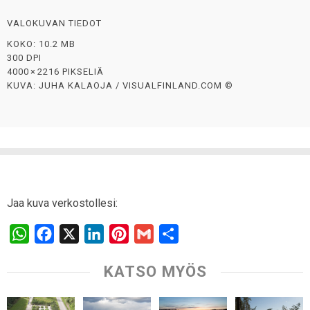
VALOKUVAN TIEDOT
KOKO: 10.2 MB
300 DPI
4000 × 2216 PIKSELIÄ
KUVA: JUHA KALAOJA / VISUALFINLAND.COM ©
Jaa kuva verkostollesi:
W
F
X
L
P
G
S
h
a
i
i
m
h
KATSO MYÖS
a
c
n
n
a
a
t
e
k
t
i
r