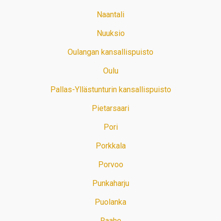
Naantali
Nuuksio
Oulangan kansallispuisto
Oulu
Pallas-Yllästunturin kansallispuisto
Pietarsaari
Pori
Porkkala
Porvoo
Punkaharju
Puolanka
Raahe