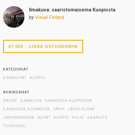
Ilmakuva: saaristomaisema Kuopiosta
by
Visual Finland
67.00€ – LISÄÄ OSTOSKORIIN
KATEGORIAT
ILMAKUVAT
KUOPIO
AVAINSANAT
DRONE
ILMAKUVA
ILMAKUVIA KUOPIOSTA
ILMAKUVIA SUOMESTA
JÄRVI
JÄRVI-SUOMI
JÄRVIMAISEMA
KEVÄT
KUOPIO
PUIJO
SAARISTO
TOUKOKUU