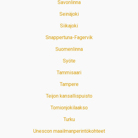
Savonlinna
Seinäjoki
Siikajoki
Snappertuna-Fagervik
Suomenlinna
Syöte
Tammisaari
Tampere
Teijon kansallispuisto
Tornionjokilaakso
Turku
Unescon maailmanperintökohteet