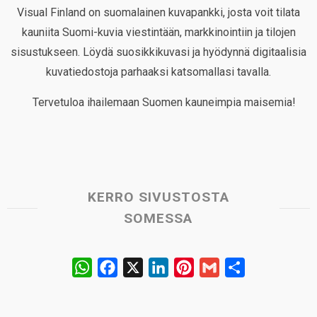
Visual Finland on suomalainen kuvapankki, josta voit tilata
kauniita Suomi-kuvia viestintään, markkinointiin ja tilojen
sisustukseen. Löydä suosikkikuvasi ja hyödynnä digitaalisia
kuvatiedostoja parhaaksi katsomallasi tavalla.
Tervetuloa ihailemaan Suomen kauneimpia maisemia!
KERRO SIVUSTOSTA
SOMESSA
W
F
X
L
P
G
S
h
a
i
i
m
h
a
c
n
n
a
a