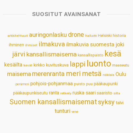
t
e
k
t
i
r
s
b
e
e
l
e
SUOSITUT AVAINSANAT
A
o
d
r
p
o
I
e
drone
auringonlasku
Helsinki
historia
arkkitehtuuri
hailuoto
p
k
n
s
ilmakuva
ilmakuvia suomesta
joki
ihminen
t
ihmiset
kesä
järvi
kansallismaisema
kansallispuisto
luonto
lappi
kesäilta
kirkko
kuvituskuva
maaseutu
kevät
meri
metsä
merenranta
maisema
Oulu
näköala
pohjois-pohjanmaa
pääkaupunki
puisto
puu
perämeri
ruska
ranta
saari
pääkaupunkiseutu
saaristo
retkeily
silta
Suomen kansallismaisemat
syksy
talvi
tunturi
vene