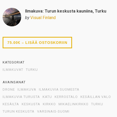
Ilmakuva: Turun keskusta kauniina, Turku
by
Visual Finland
75.00€ – LISÄÄ OSTOSKORIIN
KATEGORIAT
ILMAKUVAT
TURKU
AVAINSANAT
DRONE
ILMAKUVA
ILMAKUVIA SUOMESTA
ILMAKUVIA TURUSTA
KATU
KERROSTALO
KESÄILLAN VALO
KESÄILTA
KESKUSTA
KIRKKO
MIKAELINKIRKKO
TURKU
TURUN KESKUSTA
VARSINAIS-SUOMI