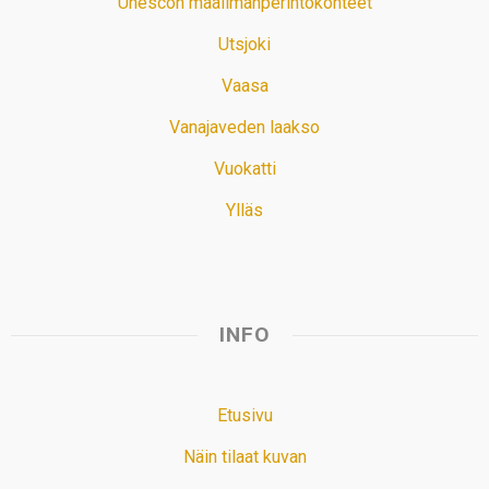
Unescon maailmanperintökohteet
Utsjoki
Vaasa
Vanajaveden laakso
Vuokatti
Ylläs
INFO
Etusivu
Näin tilaat kuvan