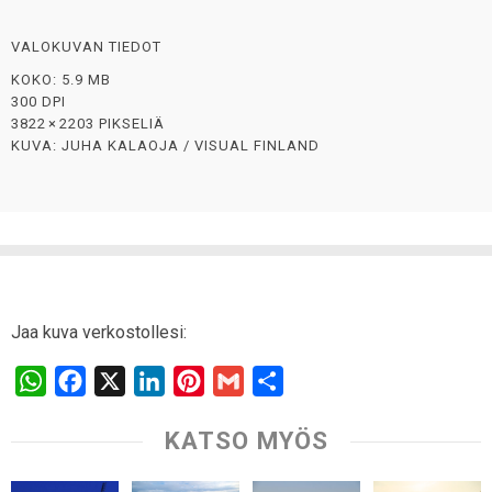
VALOKUVAN TIEDOT
KOKO: 5.9 MB
300 DPI
3822 × 2203 PIKSELIÄ
KUVA: JUHA KALAOJA / VISUAL FINLAND
Jaa kuva verkostollesi:
W
F
X
L
P
G
S
h
a
i
i
m
h
KATSO MYÖS
a
c
n
n
a
a
t
e
k
t
i
r