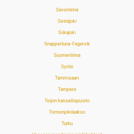
Savonlinna
Seinäjoki
Siikajoki
Snappertuna-Fagervik
Suomenlinna
Syöte
Tammisaari
Tampere
Teijon kansallispuisto
Tornionjokilaakso
Turku