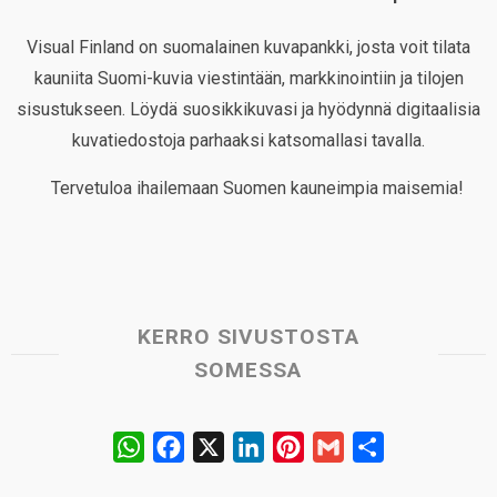
Visual Finland on suomalainen kuvapankki, josta voit tilata
kauniita Suomi-kuvia viestintään, markkinointiin ja tilojen
sisustukseen. Löydä suosikkikuvasi ja hyödynnä digitaalisia
kuvatiedostoja parhaaksi katsomallasi tavalla.
Tervetuloa ihailemaan Suomen kauneimpia maisemia!
KERRO SIVUSTOSTA
SOMESSA
W
F
X
L
P
G
S
h
a
i
i
m
h