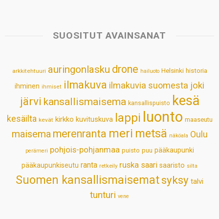
a
c
n
n
a
a
t
e
k
t
i
r
s
b
e
e
l
e
SUOSITUT AVAINSANAT
A
o
d
r
p
o
I
e
drone
auringonlasku
Helsinki
historia
arkkitehtuuri
hailuoto
p
k
n
s
ilmakuva
ilmakuvia suomesta
joki
ihminen
t
ihmiset
kesä
järvi
kansallismaisema
kansallispuisto
luonto
lappi
kesäilta
kirkko
kuvituskuva
maaseutu
kevät
meri
metsä
merenranta
maisema
Oulu
näköala
pohjois-pohjanmaa
pääkaupunki
puisto
puu
perämeri
ruska
ranta
saari
pääkaupunkiseutu
saaristo
retkeily
silta
Suomen kansallismaisemat
syksy
talvi
tunturi
vene