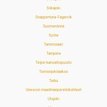
Siikajoki
Snappertuna-Fagervik
Suomenlinna
Syöte
Tammisaari
Tampere
Teijon kansallispuisto
Tornionjokilaakso
Turku
Unescon maailmanperintökohteet
Utsjoki