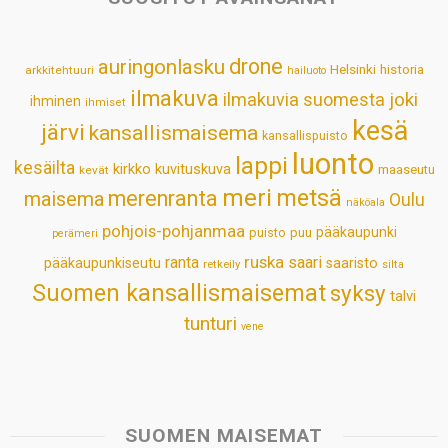
A
o
d
r
p
o
I
e
drone
auringonlasku
Helsinki
historia
arkkitehtuuri
hailuoto
p
k
n
s
ilmakuva
ilmakuvia suomesta
joki
ihminen
t
ihmiset
kesä
järvi
kansallismaisema
kansallispuisto
luonto
lappi
kesäilta
kirkko
kuvituskuva
maaseutu
kevät
meri
metsä
merenranta
maisema
Oulu
näköala
pohjois-pohjanmaa
pääkaupunki
puisto
puu
perämeri
ruska
ranta
saari
pääkaupunkiseutu
saaristo
retkeily
silta
Suomen kansallismaisemat
syksy
talvi
tunturi
vene
SUOMEN MAISEMAT