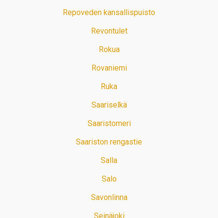
Repoveden kansallispuisto
Revontulet
Rokua
Rovaniemi
Ruka
Saariselkä
Saaristomeri
Saariston rengastie
Salla
Salo
Savonlinna
Seinäjoki