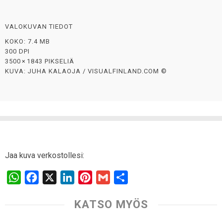
VALOKUVAN TIEDOT
KOKO: 7.4 MB
300 DPI
3500 × 1843 PIKSELIÄ
KUVA: JUHA KALAOJA / VISUALFINLAND.COM ©
Jaa kuva verkostollesi:
W
F
X
L
P
G
S
h
a
i
i
m
h
KATSO MYÖS
a
c
n
n
a
a
t
e
k
t
i
r