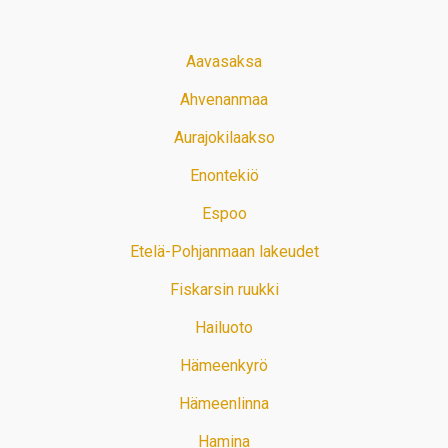
Aavasaksa
Ahvenanmaa
Aurajokilaakso
Enontekiö
Espoo
Etelä-Pohjanmaan lakeudet
Fiskarsin ruukki
Hailuoto
Hämeenkyrö
Hämeenlinna
Hamina