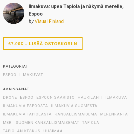
Ilmakuva: upea Tapiola ja näkymä merelle,
Espoo
by
Visual Finland
67.00€ – LISÄÄ OSTOSKORIIN
KATEGORIAT
ESPOO
ILMAKUVAT
AVAINSANAT
DRONE
ESPOO
ESPOON SAARISTO
HAUKILAHTI
ILMAKUVA
ILMAKUVIA ESPOOSTA
ILMAKUVIA SUOMESTA
ILMAKUVIA TAPIOLASTA
KANSALLISMAISEMA
MERENRANTA
MERI
SUOMEN KANSALLISMAISEMAT
TAPIOLA
TAPIOLAN KESKUS
UUSIMAA