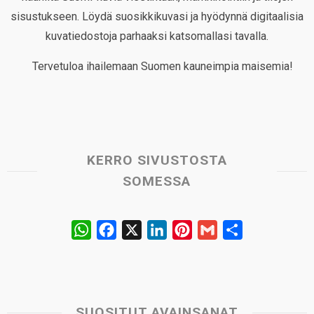
sisustukseen. Löydä suosikkikuvasi ja hyödynnä digitaalisia
kuvatiedostoja parhaaksi katsomallasi tavalla.
Tervetuloa ihailemaan Suomen kauneimpia maisemia!
KERRO SIVUSTOSTA
SOMESSA
W
F
X
L
P
G
S
h
a
i
i
m
h
a
c
n
n
a
a
t
e
k
t
i
r
s
b
e
e
l
e
SUOSITUT AVAINSANAT