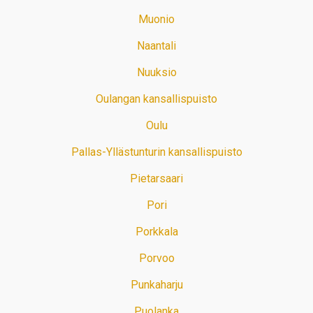
Muonio
Naantali
Nuuksio
Oulangan kansallispuisto
Oulu
Pallas-Yllästunturin kansallispuisto
Pietarsaari
Pori
Porkkala
Porvoo
Punkaharju
Puolanka