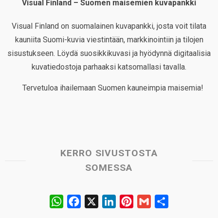
Visual Finland – Suomen maisemien kuvapankki
Visual Finland on suomalainen kuvapankki, josta voit tilata
kauniita Suomi-kuvia viestintään, markkinointiin ja tilojen
sisustukseen. Löydä suosikkikuvasi ja hyödynnä digitaalisia
kuvatiedostoja parhaaksi katsomallasi tavalla.
Tervetuloa ihailemaan Suomen kauneimpia maisemia!
KERRO SIVUSTOSTA
SOMESSA
W
F
X
L
P
G
S
h
a
i
i
m
h