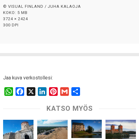
© VISUAL FINLAND / JUHA KALAOJA
KOKO: 5 MB
3724 × 2424
300 DPI
Jaa kuva verkostollesi:
W
F
X
L
P
G
S
h
a
i
i
m
h
KATSO MYÖS
a
c
n
n
a
a
t
e
k
t
i
r
s
b
e
e
l
e
A
o
d
r