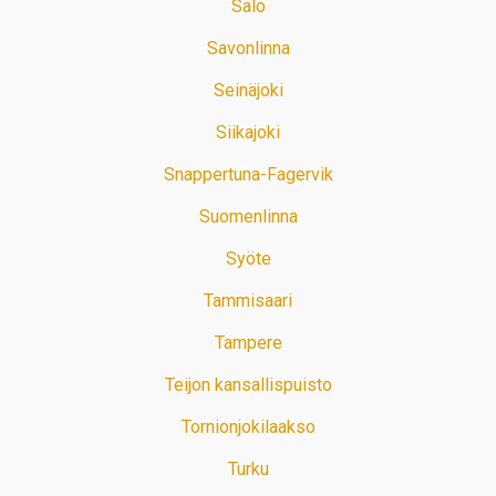
Salo
Savonlinna
Seinäjoki
Siikajoki
Snappertuna-Fagervik
Suomenlinna
Syöte
Tammisaari
Tampere
Teijon kansallispuisto
Tornionjokilaakso
Turku