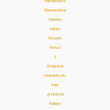
Hämeenkyrö
Hämeenlinna
Hamina
Hanko
Helsinki
Himos
Ii
Ilmakuvat
Imatrankoski
Inari
Jyväskylä
Kajaani