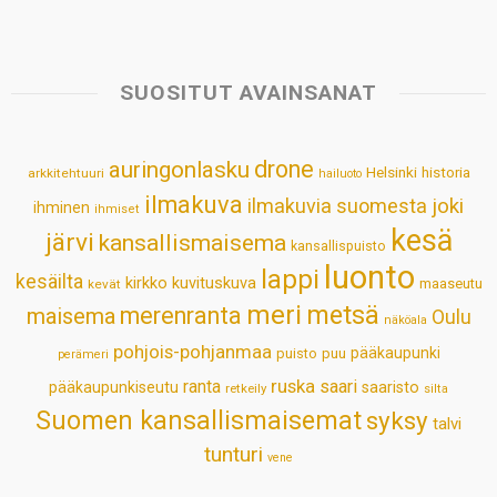
a
c
n
n
a
a
t
e
k
t
i
r
s
b
e
e
l
e
SUOSITUT AVAINSANAT
A
o
d
r
p
o
I
e
drone
auringonlasku
Helsinki
historia
arkkitehtuuri
hailuoto
p
k
n
s
ilmakuva
ilmakuvia suomesta
joki
ihminen
t
ihmiset
kesä
järvi
kansallismaisema
kansallispuisto
luonto
lappi
kesäilta
kirkko
kuvituskuva
maaseutu
kevät
meri
metsä
merenranta
maisema
Oulu
näköala
pohjois-pohjanmaa
pääkaupunki
puisto
puu
perämeri
ruska
ranta
saari
pääkaupunkiseutu
saaristo
retkeily
silta
Suomen kansallismaisemat
syksy
talvi
tunturi
vene