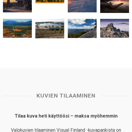
A
o
d
r
p
o
I
e
p
k
n
s
t
KUVIEN TILAAMINEN
Tilaa kuva heti käyttöösi – maksa myöhemmin
Valokuvien tilaaminen Visual Finland -kuvapankista on