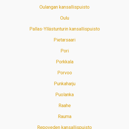
Oulangan kansallispuisto
Oulu
Pallas-Yllästunturin kansallispuisto
Pietarsaari
Pori
Porkkala
Porvoo
Punkaharju
Puolanka
Raahe
Rauma
Repoveden kansallispuisto