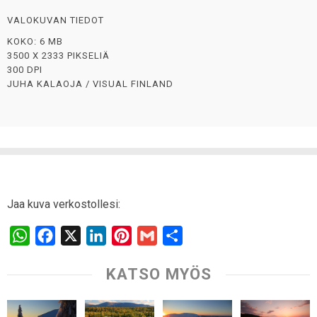
VALOKUVAN TIEDOT
KOKO: 6 MB
3500 X 2333 PIKSELIÄ
300 DPI
JUHA KALAOJA / VISUAL FINLAND
Jaa kuva verkostollesi:
W
F
X
L
P
G
S
h
a
i
i
m
h
KATSO MYÖS
a
c
n
n
a
a
t
e
k
t
i
r
s
b
e
e
l
e