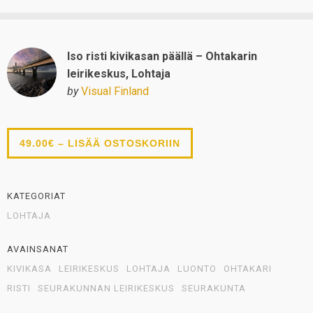
Iso risti kivikasan päällä – Ohtakarin
leirikeskus, Lohtaja
by
Visual Finland
49.00€ – LISÄÄ OSTOSKORIIN
KATEGORIAT
LOHTAJA
AVAINSANAT
KIVIKASA
LEIRIKESKUS
LOHTAJA
LUONTO
OHTAKARI
RISTI
SEURAKUNNAN LEIRIKESKUS
SEURAKUNTA