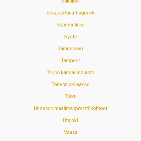
Siikajoki
Snappertuna-Fagervik
Suomenlinna
Syöte
Tammisaari
Tampere
Teijon kansallispuisto
Tornionjokilaakso
Turku
Unescon maailmanperintökohteet
Utsjoki
Vaasa