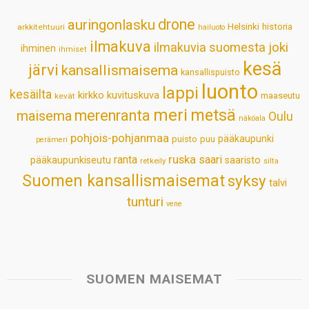
p
o
I
e
drone
auringonlasku
Helsinki
historia
arkkitehtuuri
hailuoto
p
k
n
s
ilmakuva
ilmakuvia suomesta
joki
ihminen
t
ihmiset
kesä
järvi
kansallismaisema
kansallispuisto
luonto
lappi
kesäilta
kirkko
kuvituskuva
maaseutu
kevät
meri
metsä
merenranta
maisema
Oulu
näköala
pohjois-pohjanmaa
pääkaupunki
puisto
puu
perämeri
ruska
ranta
saari
pääkaupunkiseutu
saaristo
retkeily
silta
Suomen kansallismaisemat
syksy
talvi
tunturi
vene
SUOMEN MAISEMAT