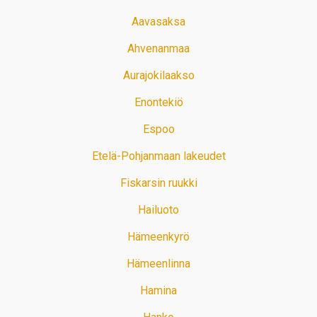
Aavasaksa
Ahvenanmaa
Aurajokilaakso
Enontekiö
Espoo
Etelä-Pohjanmaan lakeudet
Fiskarsin ruukki
Hailuoto
Hämeenkyrö
Hämeenlinna
Hamina