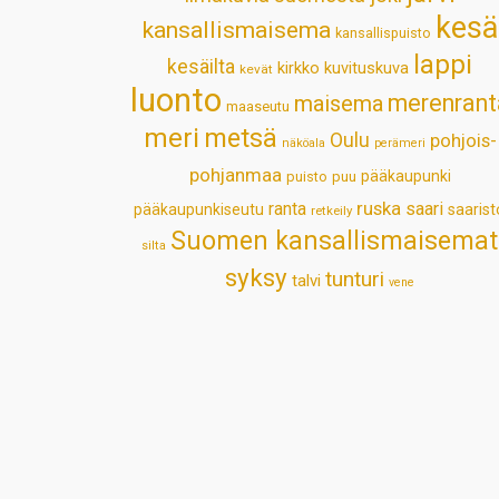
kesä
kansallismaisema
kansallispuisto
lappi
kesäilta
kirkko
kuvituskuva
kevät
luonto
merenrant
maisema
maaseutu
meri
metsä
Oulu
pohjois-
näköala
perämeri
pohjanmaa
pääkaupunki
puisto
puu
ruska
ranta
saari
pääkaupunkiseutu
saarist
retkeily
Suomen kansallismaisemat
silta
syksy
tunturi
talvi
vene