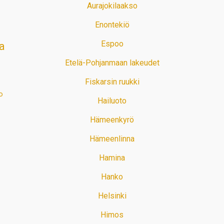
Aurajokilaakso
Enontekiö
Espoo
a
Etelä-Pohjanmaan lakeudet
Fiskarsin ruukki
o
Hailuoto
Hämeenkyrö
Hämeenlinna
Hamina
Hanko
Helsinki
Himos