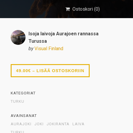
Ostoskori (
0
)
Isoja laivoja Aurajoen rannassa
Turussa
by
Visual Finland
49.00€ – LISÄÄ OSTOSKORIIN
KATEGORIAT
TURKU
AVAINSANAT
AURAJOKI
JOKI
JOKIRANTA
LAIVA
TURKU