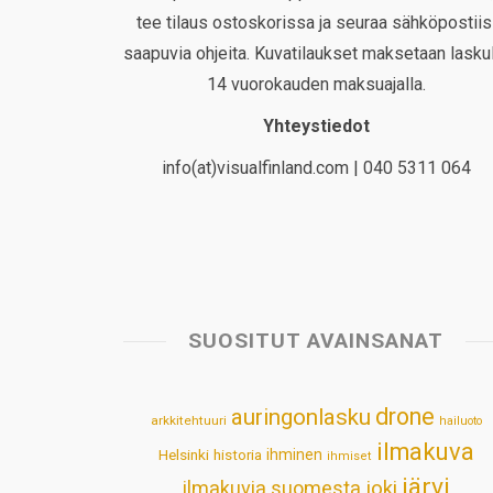
tee tilaus ostoskorissa ja seuraa sähköpostiis
saapuvia ohjeita. Kuvatilaukset maksetaan laskul
14 vuorokauden maksuajalla.
Yhteystiedot
info(at)visualfinland.com | 040 5311 064
SUOSITUT AVAINSANAT
drone
auringonlasku
arkkitehtuuri
hailuoto
ilmakuva
Helsinki
historia
ihminen
ihmiset
järvi
ilmakuvia suomesta
joki