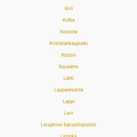
Koli
Kotka
Kouvola
Kristiinankaupunki
Kuopio
Kuusamo
Lahti
Lappeenranta
Lappi
Levi
Liesjärven kansallispuisto
Liminka