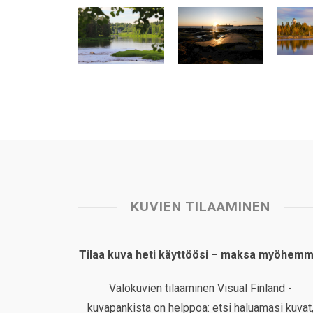
t
e
k
t
i
r
s
b
e
e
l
e
A
o
d
r
p
o
I
e
p
k
n
s
t
KUVIEN TILAAMINEN
Tilaa kuva heti käyttöösi – maksa myöhemm
Valokuvien tilaaminen Visual Finland -
kuvapankista on helppoa: etsi haluamasi kuvat