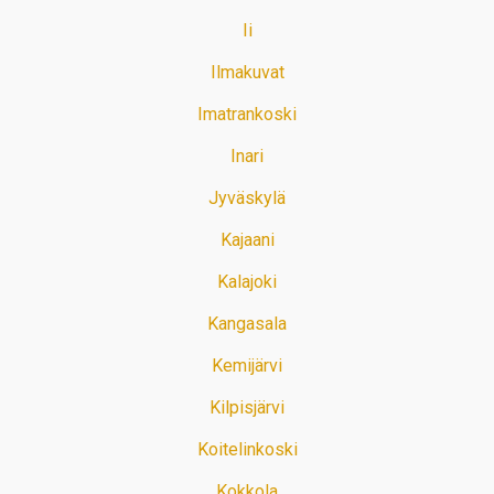
Ii
Ilmakuvat
Imatrankoski
Inari
Jyväskylä
Kajaani
Kalajoki
Kangasala
Kemijärvi
Kilpisjärvi
Koitelinkoski
Kokkola