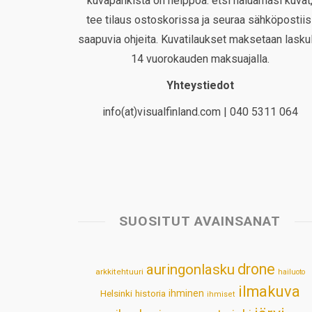
kuvapankista on helppoa: etsi haluamasi kuvat
tee tilaus ostoskorissa ja seuraa sähköpostiis
saapuvia ohjeita. Kuvatilaukset maksetaan laskul
14 vuorokauden maksuajalla.
Yhteystiedot
info(at)visualfinland.com | 040 5311 064
SUOSITUT AVAINSANAT
drone
auringonlasku
arkkitehtuuri
hailuoto
ilmakuva
Helsinki
historia
ihminen
ihmiset