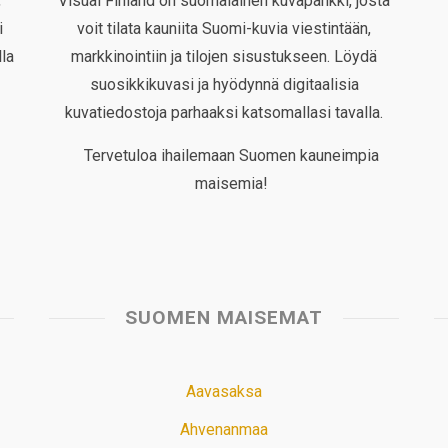
,
Visual Finland on suomalainen kuvapankki, josta
i
voit tilata kauniita Suomi-kuvia viestintään,
la
markkinointiin ja tilojen sisustukseen. Löydä
suosikkikuvasi ja hyödynnä digitaalisia
kuvatiedostoja parhaaksi katsomallasi tavalla.
Tervetuloa ihailemaan Suomen kauneimpia
maisemia!
SUOMEN MAISEMAT
Aavasaksa
Ahvenanmaa