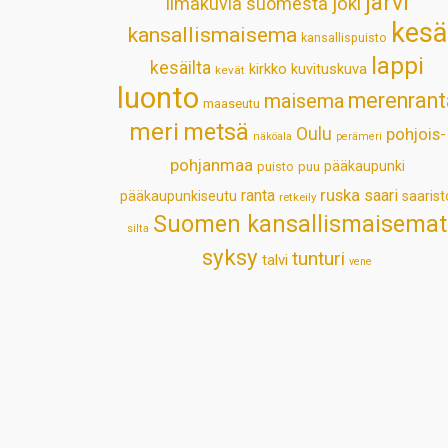
järvi
ilmakuvia suomesta
joki
kesä
kansallismaisema
kansallispuisto
lappi
kesäilta
kirkko
kuvituskuva
kevät
luonto
merenrant
maisema
maaseutu
meri
metsä
Oulu
pohjois-
näköala
perämeri
pohjanmaa
pääkaupunki
puisto
puu
ruska
ranta
saari
pääkaupunkiseutu
saarist
retkeily
Suomen kansallismaisemat
silta
syksy
tunturi
talvi
vene