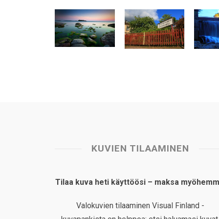
t
e
k
t
i
r
s
b
e
e
l
e
A
o
d
r
p
o
I
e
p
k
n
s
t
KUVIEN TILAAMINEN
Tilaa kuva heti käyttöösi – maksa myöhemm
Valokuvien tilaaminen Visual Finland -