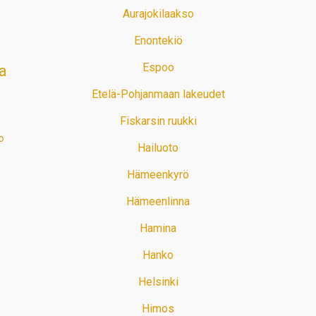
Aurajokilaakso
Enontekiö
Espoo
a
Etelä-Pohjanmaan lakeudet
Fiskarsin ruukki
o
Hailuoto
Hämeenkyrö
Hämeenlinna
Hamina
Hanko
Helsinki
Himos