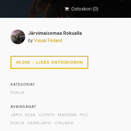
Ostoskori (
0
)
Järvimaisemaa Rokualla
by
Visual Finland
49.00€ – LISÄÄ OSTOSKORIIN
KATEGORIAT
ROKUA
AVAINSANAT
JÄRVI
KESÄ
LUONTO
MAISEMA
PUU
ROKUA
SAARIJÄRVI
UTAJÄRVI