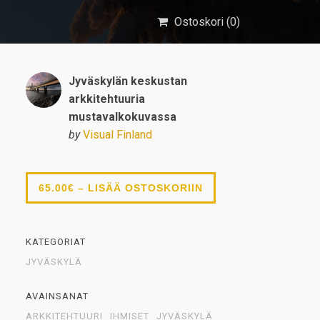
Ostoskori (
0
)
Jyväskylän keskustan
arkkitehtuuria
mustavalkokuvassa
by
Visual Finland
65.00€ – LISÄÄ OSTOSKORIIN
KATEGORIAT
JYVÄSKYLÄ
AVAINSANAT
ARKKITEHTUURI
IHMISET
JYVÄSKYLÄ