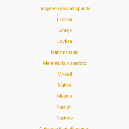
Liesjärven kansallispuisto
Liminka
Lohtaja
Loviisa
Manamansalo
Merenkurkun saaristo
Mikkeli
Muhos
Muonio
Naantali
Nuuksio
Oulangan kansallispuisto