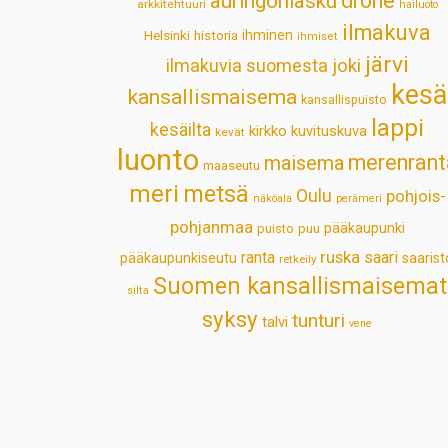
drone
auringonlasku
arkkitehtuuri
hailuoto
ilmakuva
Helsinki
historia
ihminen
ihmiset
järvi
ilmakuvia suomesta
joki
kesä
kansallismaisema
kansallispuisto
lappi
kesäilta
kirkko
kuvituskuva
kevät
luonto
merenrant
maisema
maaseutu
meri
metsä
Oulu
pohjois-
näköala
perämeri
pohjanmaa
pääkaupunki
puisto
puu
ruska
ranta
saari
pääkaupunkiseutu
saarist
retkeily
Suomen kansallismaisemat
silta
syksy
tunturi
talvi
vene