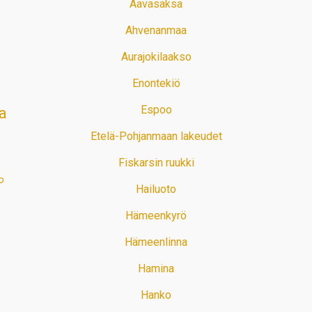
Aavasaksa
Ahvenanmaa
Aurajokilaakso
Enontekiö
Espoo
a
Etelä-Pohjanmaan lakeudet
Fiskarsin ruukki
o
Hailuoto
Hämeenkyrö
Hämeenlinna
Hamina
Hanko