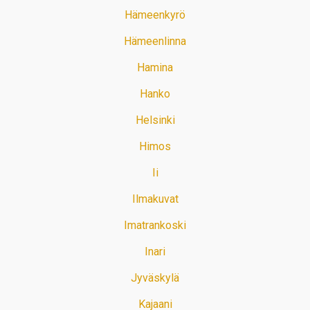
Hämeenkyrö
Hämeenlinna
Hamina
Hanko
Helsinki
Himos
Ii
Ilmakuvat
Imatrankoski
Inari
Jyväskylä
Kajaani