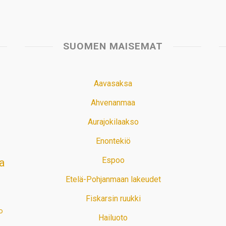
SUOMEN MAISEMAT
Aavasaksa
Ahvenanmaa
Aurajokilaakso
Enontekiö
Espoo
a
Etelä-Pohjanmaan lakeudet
Fiskarsin ruukki
o
Hailuoto