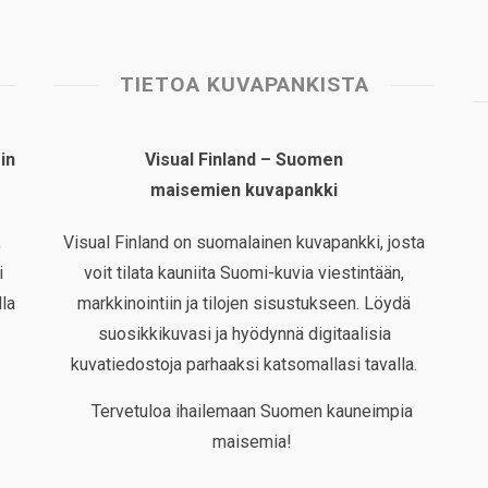
TIETOA KUVAPANKISTA
in
Visual Finland – Suomen
maisemien kuvapankki
,
Visual Finland on suomalainen kuvapankki, josta
i
voit tilata kauniita Suomi-kuvia viestintään,
la
markkinointiin ja tilojen sisustukseen. Löydä
suosikkikuvasi ja hyödynnä digitaalisia
kuvatiedostoja parhaaksi katsomallasi tavalla.
Tervetuloa ihailemaan Suomen kauneimpia
maisemia!