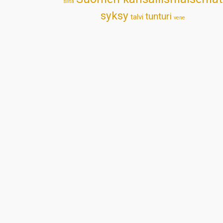
silta
syksy
tunturi
talvi
vene