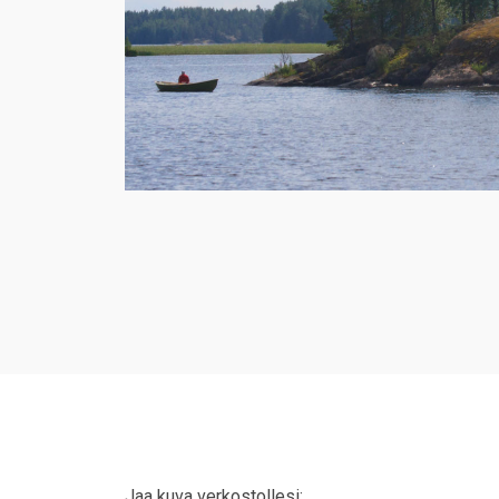
Jaa kuva verkostollesi: