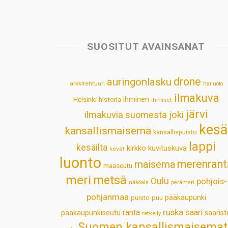
SUOSITUT AVAINSANAT
drone
auringonlasku
arkkitehtuuri
hailuoto
ilmakuva
Helsinki
historia
ihminen
ihmiset
järvi
ilmakuvia suomesta
joki
kesä
kansallismaisema
kansallispuisto
lappi
kesäilta
kirkko
kuvituskuva
kevät
luonto
merenrant
maisema
maaseutu
meri
metsä
Oulu
pohjois-
näköala
perämeri
pohjanmaa
pääkaupunki
puisto
puu
ruska
ranta
saari
pääkaupunkiseutu
saarist
retkeily
Suomen kansallismaisemat