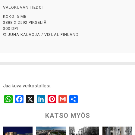
VALOKUVAN TIEDOT
KOKO: 5 MB
3888 X 2592 PIKSELIÄ
300 DPI
© JUHA KALAOJA / VISUAL FINLAND
Jaa kuva verkostollesi:
W
F
X
L
P
G
S
h
a
i
i
m
h
KATSO MYÖS
a
c
n
n
a
a
t
e
k
t
i
r
s
b
e
e
l
e