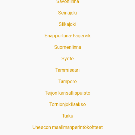
Savonlinna
Seinäjoki
Siikajoki
Snappertuna-Fagervik
Suomenlinna
Syöte
Tammisaari
Tampere
Teijon kansallispuisto
Tornionjokilaakso
Turku
Unescon maailmanperintökohteet