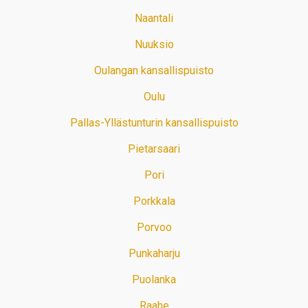
Naantali
Nuuksio
Oulangan kansallispuisto
Oulu
Pallas-Yllästunturin kansallispuisto
Pietarsaari
Pori
Porkkala
Porvoo
Punkaharju
Puolanka
Raahe