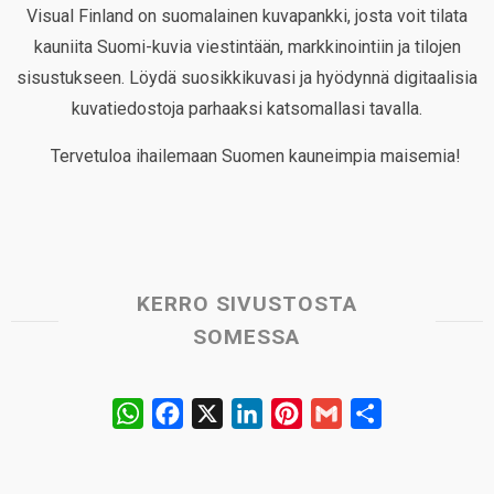
Visual Finland on suomalainen kuvapankki, josta voit tilata
kauniita Suomi-kuvia viestintään, markkinointiin ja tilojen
sisustukseen. Löydä suosikkikuvasi ja hyödynnä digitaalisia
kuvatiedostoja parhaaksi katsomallasi tavalla.
Tervetuloa ihailemaan Suomen kauneimpia maisemia!
KERRO SIVUSTOSTA
SOMESSA
W
F
X
L
P
G
S
h
a
i
i
m
h
a
c
n
n
a
a