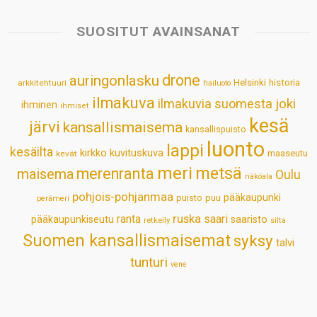
t
e
k
t
i
r
s
b
e
e
l
e
SUOSITUT AVAINSANAT
A
o
d
r
p
o
I
e
drone
auringonlasku
Helsinki
historia
arkkitehtuuri
hailuoto
p
k
n
s
ilmakuva
ilmakuvia suomesta
joki
ihminen
t
ihmiset
kesä
järvi
kansallismaisema
kansallispuisto
luonto
lappi
kesäilta
kirkko
kuvituskuva
maaseutu
kevät
meri
metsä
merenranta
maisema
Oulu
näköala
pohjois-pohjanmaa
pääkaupunki
puisto
puu
perämeri
ruska
ranta
saari
pääkaupunkiseutu
saaristo
retkeily
silta
Suomen kansallismaisemat
syksy
talvi
tunturi
vene