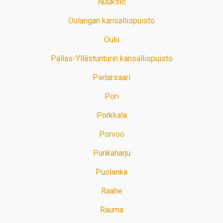
Nuuksio
Oulangan kansallispuisto
Oulu
Pallas-Yllästunturin kansallispuisto
Pietarsaari
Pori
Porkkala
Porvoo
Punkaharju
Puolanka
Raahe
Rauma