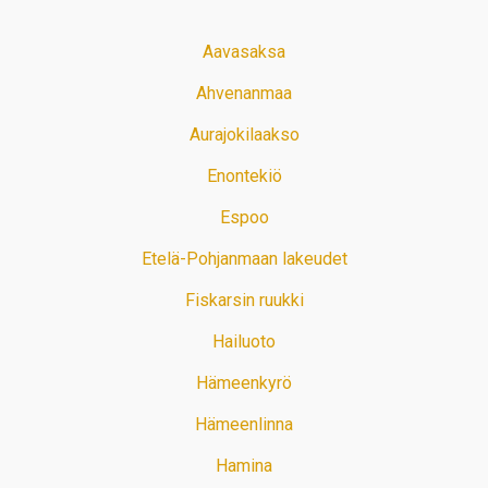
Aavasaksa
Ahvenanmaa
Aurajokilaakso
Enontekiö
Espoo
Etelä-Pohjanmaan lakeudet
Fiskarsin ruukki
Hailuoto
Hämeenkyrö
Hämeenlinna
Hamina