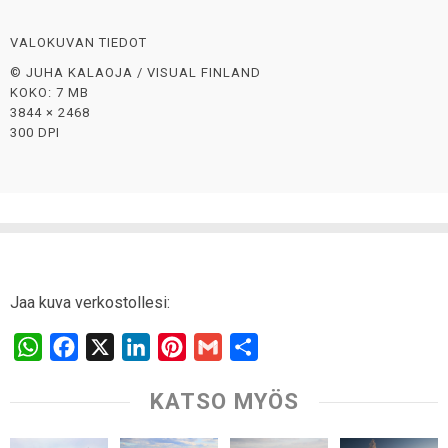
VALOKUVAN TIEDOT
© JUHA KALAOJA / VISUAL FINLAND
KOKO: 7 MB
3844 × 2468
300 DPI
Jaa kuva verkostollesi:
W
F
X
L
P
G
S
h
a
i
i
m
h
KATSO MYÖS
a
c
n
n
a
a
t
e
k
t
i
r