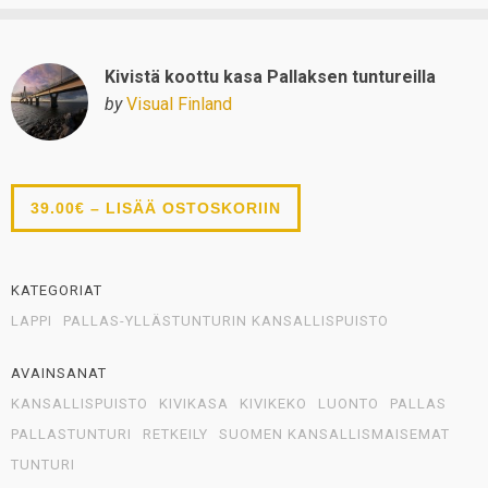
Kivistä koottu kasa Pallaksen tuntureilla
by
Visual Finland
39.00€ – LISÄÄ OSTOSKORIIN
KATEGORIAT
LAPPI
PALLAS-YLLÄSTUNTURIN KANSALLISPUISTO
AVAINSANAT
KANSALLISPUISTO
KIVIKASA
KIVIKEKO
LUONTO
PALLAS
PALLASTUNTURI
RETKEILY
SUOMEN KANSALLISMAISEMAT
TUNTURI