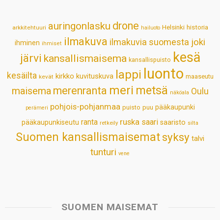
A
o
d
r
p
o
I
e
drone
auringonlasku
Helsinki
historia
arkkitehtuuri
hailuoto
p
k
n
s
ilmakuva
ilmakuvia suomesta
joki
ihminen
t
ihmiset
kesä
järvi
kansallismaisema
kansallispuisto
luonto
lappi
kesäilta
kirkko
kuvituskuva
maaseutu
kevät
meri
metsä
merenranta
maisema
Oulu
näköala
pohjois-pohjanmaa
pääkaupunki
puisto
puu
perämeri
ruska
ranta
saari
pääkaupunkiseutu
saaristo
retkeily
silta
Suomen kansallismaisemat
syksy
talvi
tunturi
vene
SUOMEN MAISEMAT