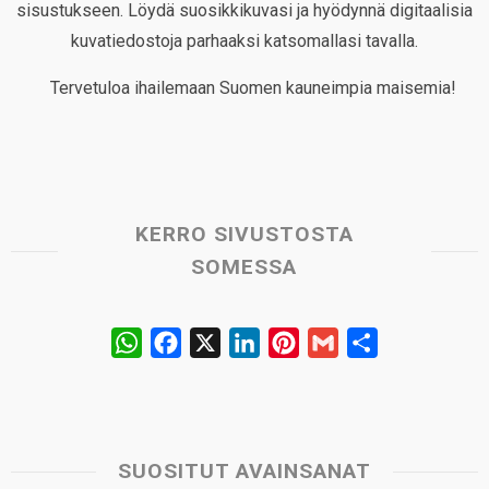
sisustukseen. Löydä suosikkikuvasi ja hyödynnä digitaalisia
kuvatiedostoja parhaaksi katsomallasi tavalla.
Tervetuloa ihailemaan Suomen kauneimpia maisemia!
KERRO SIVUSTOSTA
SOMESSA
W
F
X
L
P
G
S
h
a
i
i
m
h
a
c
n
n
a
a
t
e
k
t
i
r
s
b
e
e
l
e
SUOSITUT AVAINSANAT