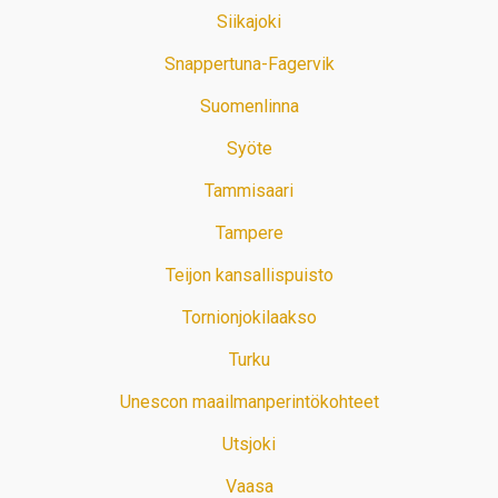
Siikajoki
Snappertuna-Fagervik
Suomenlinna
Syöte
Tammisaari
Tampere
Teijon kansallispuisto
Tornionjokilaakso
Turku
Unescon maailmanperintökohteet
Utsjoki
Vaasa