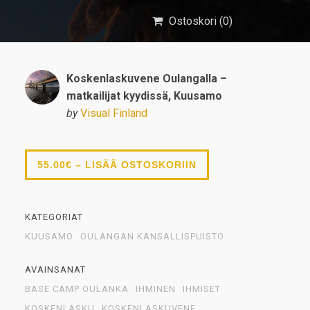
Ostoskori (
0
)
Koskenlaskuvene Oulangalla –
matkailijat kyydissä, Kuusamo
by
Visual Finland
55.00€ – LISÄÄ OSTOSKORIIN
KATEGORIAT
KUUSAMO
OULANGAN KANSALLISPUISTO
AVAINSANAT
BASE CAMP OULANKA
IHMINEN
IHMISET
KOSKENLASKU
KOSKENLASKUVENE