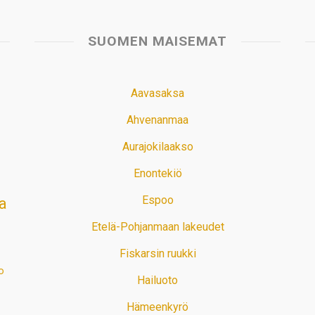
SUOMEN MAISEMAT
Aavasaksa
Ahvenanmaa
Aurajokilaakso
Enontekiö
Espoo
a
Etelä-Pohjanmaan lakeudet
Fiskarsin ruukki
o
Hailuoto
Hämeenkyrö