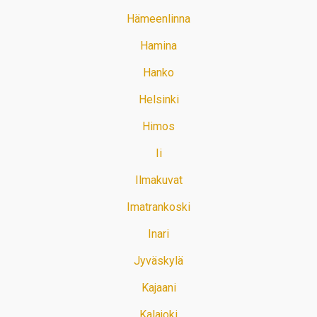
Hämeenlinna
Hamina
Hanko
Helsinki
Himos
Ii
Ilmakuvat
Imatrankoski
Inari
Jyväskylä
Kajaani
Kalajoki