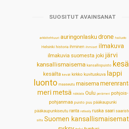
SUOSITUT AVAINSANAT
drone
auringonlasku
arkkitehtuuri
hailuoto
ilmakuva
Helsinki
historia
ihminen
ihmiset
järvi
ilmakuvia suomesta
joki
kesä
kansallismaisema
kansallispuisto
lappi
kesäilta
kirkko
kuvituskuva
kevät
luonto
merenrant
maisema
maaseutu
meri
metsä
Oulu
pohjois-
näköala
perämeri
pohjanmaa
pääkaupunki
puisto
puu
ruska
ranta
saari
pääkaupunkiseutu
saarist
retkeily
Suomen kansallismaisemat
silta
syksy
tunturi