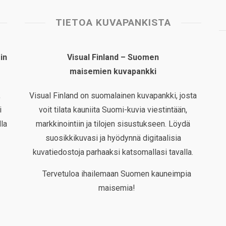
TIETOA KUVAPANKISTA
in
Visual Finland – Suomen
maisemien kuvapankki
,
Visual Finland on suomalainen kuvapankki, josta
i
voit tilata kauniita Suomi-kuvia viestintään,
la
markkinointiin ja tilojen sisustukseen. Löydä
suosikkikuvasi ja hyödynnä digitaalisia
kuvatiedostoja parhaaksi katsomallasi tavalla.
Tervetuloa ihailemaan Suomen kauneimpia
maisemia!