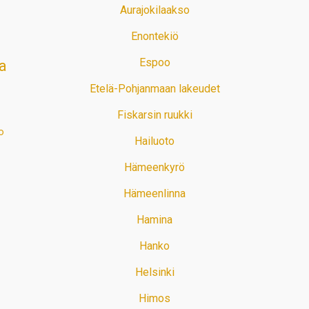
Aurajokilaakso
Enontekiö
Espoo
a
Etelä-Pohjanmaan lakeudet
Fiskarsin ruukki
o
Hailuoto
Hämeenkyrö
Hämeenlinna
Hamina
Hanko
Helsinki
Himos