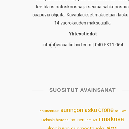
tee tilaus ostoskorissa ja seuraa sähköpostiis
saapuvia ohjeita. Kuvatilaukset maksetaan laskul
14 vuorokauden maksuajalla.
Yhteystiedot
info(at)visualfinland.com | 040 5311 064
SUOSITUT AVAINSANAT
drone
auringonlasku
arkkitehtuuri
hailuoto
ilmakuva
Helsinki
historia
ihminen
ihmiset
järvi
ilmakuvia suomesta
joki