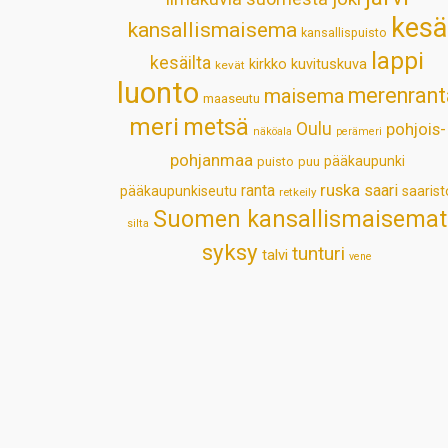
kesä
kansallismaisema
kansallispuisto
lappi
kesäilta
kirkko
kuvituskuva
kevät
luonto
merenrant
maisema
maaseutu
meri
metsä
Oulu
pohjois-
näköala
perämeri
pohjanmaa
pääkaupunki
puisto
puu
ruska
ranta
saari
pääkaupunkiseutu
saarist
retkeily
Suomen kansallismaisemat
silta
syksy
tunturi
talvi
vene