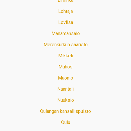
Liminka
Lohtaja
Loviisa
Manamansalo
Merenkurkun saaristo
Mikkeli
Muhos
Muonio
Naantali
Nuuksio
Oulangan kansallispuisto
Oulu