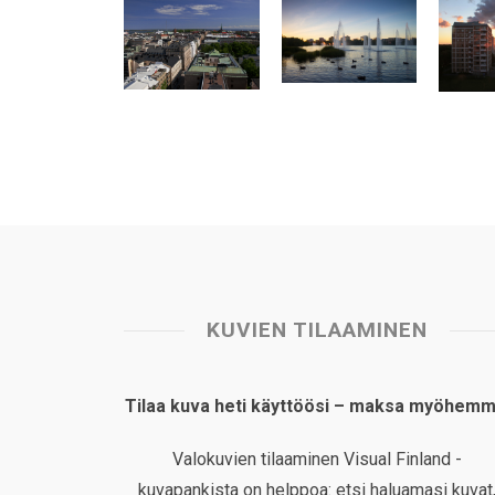
s
b
e
e
l
e
A
o
d
r
p
o
I
e
p
k
n
s
t
KUVIEN TILAAMINEN
Tilaa kuva heti käyttöösi – maksa myöhemm
Valokuvien tilaaminen Visual Finland -
kuvapankista on helppoa: etsi haluamasi kuvat