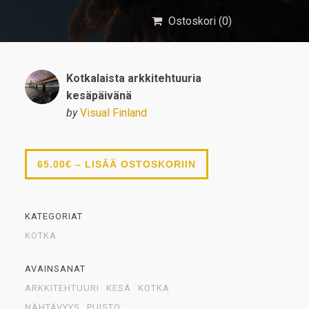
Ostoskori (
0
)
Kotkalaista arkkitehtuuria
kesäpäivänä
by
Visual Finland
65.00€ – LISÄÄ OSTOSKORIIN
KATEGORIAT
KOTKA
AVAINSANAT
ARKKITEHTUURI
KESÄ
KOTKA
NÄHTÄVYYS
PUISTO