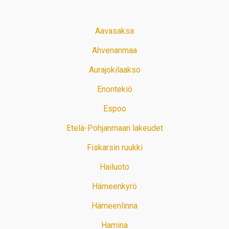
Aavasaksa
Ahvenanmaa
Aurajokilaakso
Enontekiö
Espoo
Etelä-Pohjanmaan lakeudet
Fiskarsin ruukki
Hailuoto
Hämeenkyrö
Hämeenlinna
Hamina