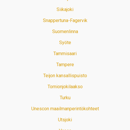
Siikajoki
Snappertuna-Fagervik
Suomenlinna
Syöte
Tammisaari
Tampere
Teijon kansallispuisto
Tornionjokilaakso
Turku
Unescon maailmanperintökohteet
Utsjoki