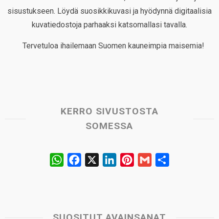
sisustukseen. Löydä suosikkikuvasi ja hyödynnä digitaalisia
kuvatiedostoja parhaaksi katsomallasi tavalla.
Tervetuloa ihailemaan Suomen kauneimpia maisemia!
KERRO SIVUSTOSTA
SOMESSA
W
F
X
L
P
G
S
h
a
i
i
m
h
a
c
n
n
a
a
t
e
k
t
i
r
s
b
e
e
l
e
SUOSITUT AVAINSANAT