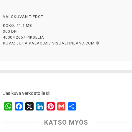
VALOKUVAN TIEDOT
KOKO: 11.1 MB
300 DPI
4000 × 2667 PIKSELIÄ
KUVA: JUHA KALAOJA / VISUALFINLAND.COM ©
Jaa kuva verkostollesi:
W
F
X
L
P
G
S
h
a
i
i
m
h
KATSO MYÖS
a
c
n
n
a
a
t
e
k
t
i
r