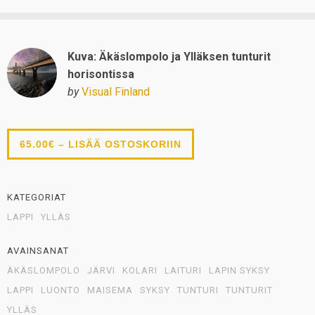
Kuva: Äkäslompolo ja Ylläksen tunturit
horisontissa
by
Visual Finland
65.00€ – LISÄÄ OSTOSKORIIN
KATEGORIAT
LAPPI
YLLÄS
AVAINSANAT
ÄKÄSLOMPOLO
JÄRVI
KOLARI
LAITURI
LAPIN SYKSY
LAPPI
LUONTO
MAISEMA
SYKSY
TUNTURI
TUNTURIT
YLLÄS