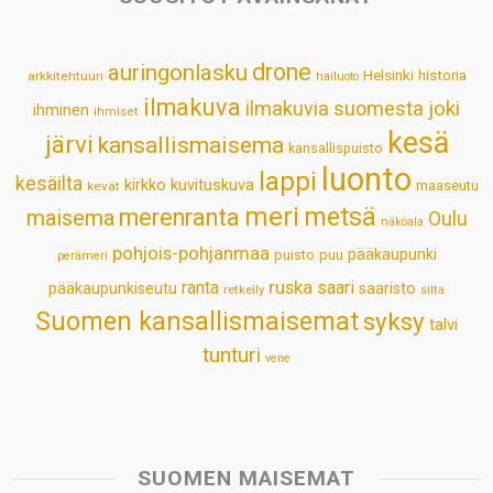
A
o
d
r
p
o
I
e
drone
auringonlasku
Helsinki
historia
arkkitehtuuri
hailuoto
p
k
n
s
ilmakuva
ilmakuvia suomesta
joki
ihminen
t
ihmiset
kesä
järvi
kansallismaisema
kansallispuisto
luonto
lappi
kesäilta
kirkko
kuvituskuva
maaseutu
kevät
meri
metsä
merenranta
maisema
Oulu
näköala
pohjois-pohjanmaa
pääkaupunki
puisto
puu
perämeri
ruska
ranta
saari
pääkaupunkiseutu
saaristo
retkeily
silta
Suomen kansallismaisemat
syksy
talvi
tunturi
vene
SUOMEN MAISEMAT