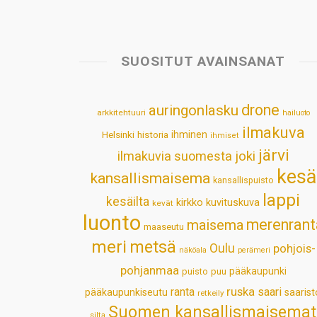
SUOSITUT AVAINSANAT
drone
auringonlasku
arkkitehtuuri
hailuoto
ilmakuva
Helsinki
historia
ihminen
ihmiset
järvi
ilmakuvia suomesta
joki
kesä
kansallismaisema
kansallispuisto
lappi
kesäilta
kirkko
kuvituskuva
kevät
luonto
merenrant
maisema
maaseutu
meri
metsä
Oulu
pohjois-
näköala
perämeri
pohjanmaa
pääkaupunki
puisto
puu
ruska
ranta
saari
pääkaupunkiseutu
saarist
retkeily
Suomen kansallismaisemat
silta