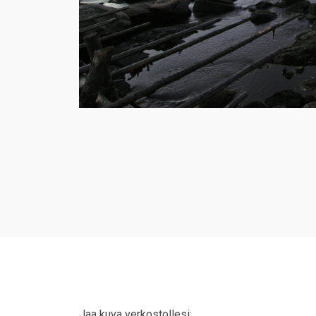
Jaa kuva verkostollesi: