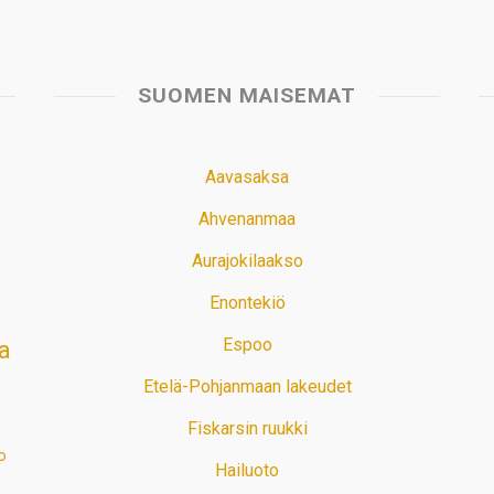
SUOMEN MAISEMAT
Aavasaksa
Ahvenanmaa
Aurajokilaakso
Enontekiö
Espoo
a
Etelä-Pohjanmaan lakeudet
Fiskarsin ruukki
o
Hailuoto