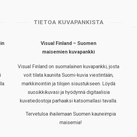
TIETOA KUVAPANKISTA
in
Visual Finland – Suomen
maisemien kuvapankki
,
Visual Finland on suomalainen kuvapankki, josta
i
voit tilata kauniita Suomi-kuvia viestintään,
la
markkinointiin ja tilojen sisustukseen. Löydä
suosikkikuvasi ja hyödynnä digitaalisia
kuvatiedostoja parhaaksi katsomallasi tavalla.
Tervetuloa ihailemaan Suomen kauneimpia
maisemia!