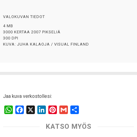
VALOKUVAN TIEDOT
4 MB
3000 KERTAA 2007 PIKSELIÄ
300 DPI
KUVA: JUHA KALAOJA / VISUAL FINLAND
Jaa kuva verkostollesi:
W
F
X
L
P
G
S
h
a
i
i
m
h
KATSO MYÖS
a
c
n
n
a
a
t
e
k
t
i
r