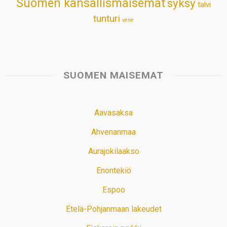
Suomen kansallismaisemat
syksy
talvi
tunturi
vene
SUOMEN MAISEMAT
Aavasaksa
Ahvenanmaa
Aurajokilaakso
Enontekiö
Espoo
Etelä-Pohjanmaan lakeudet