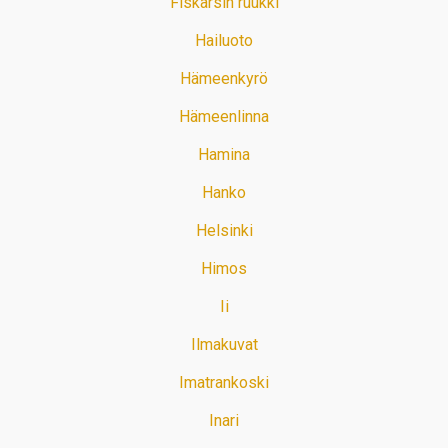
Fiskarsin ruukki
Hailuoto
Hämeenkyrö
Hämeenlinna
Hamina
Hanko
Helsinki
Himos
Ii
Ilmakuvat
Imatrankoski
Inari