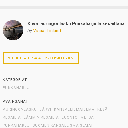
Kuva: auringonlasku Punkaharjulla kesäiltana
by
Visual Finland
59.00€ – LISÄÄ OSTOSKORIIN
KATEGORIAT
PUNKAHARJU
AVAINSANAT
AURINGONLASKU
JÄRVI
KANSALLISMAISEMA
KESÄ
KESÄILTA
LÄMMIN KESÄILTA
LUONTO
METSÄ
PUNKAHARJU
SUOMEN KANSALLISMAISEMAT