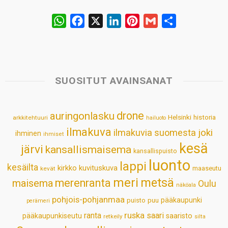
W
F
X
L
P
G
S
h
a
i
i
m
h
a
c
n
n
a
a
t
e
k
t
i
r
s
b
e
e
l
e
SUOSITUT AVAINSANAT
A
o
d
r
p
o
I
e
drone
auringonlasku
Helsinki
historia
arkkitehtuuri
hailuoto
p
k
n
s
ilmakuva
ilmakuvia suomesta
joki
ihminen
t
ihmiset
kesä
järvi
kansallismaisema
kansallispuisto
luonto
lappi
kesäilta
kirkko
kuvituskuva
maaseutu
kevät
meri
metsä
merenranta
maisema
Oulu
näköala
pohjois-pohjanmaa
pääkaupunki
puisto
puu
perämeri
ruska
ranta
saari
pääkaupunkiseutu
saaristo
retkeily
silta