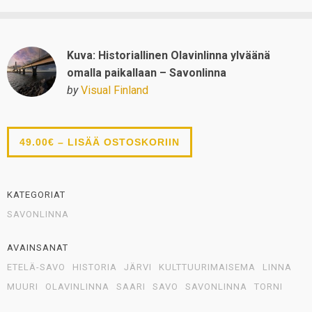
Kuva: Historiallinen Olavinlinna ylväänä
omalla paikallaan – Savonlinna
by
Visual Finland
49.00€ – LISÄÄ OSTOSKORIIN
KATEGORIAT
SAVONLINNA
AVAINSANAT
ETELÄ-SAVO
HISTORIA
JÄRVI
KULTTUURIMAISEMA
LINNA
MUURI
OLAVINLINNA
SAARI
SAVO
SAVONLINNA
TORNI