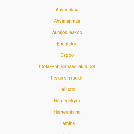
Aavasaksa
Ahvenanmaa
Aurajokilaakso
Enontekiö
Espoo
Etelä-Pohjanmaan lakeudet
Fiskarsin ruukki
Hailuoto
Hämeenkyrö
Hämeenlinna
Hamina