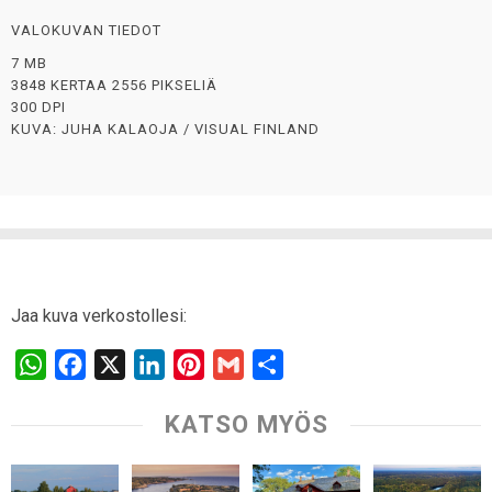
VALOKUVAN TIEDOT
7 MB
3848 KERTAA 2556 PIKSELIÄ
300 DPI
KUVA: JUHA KALAOJA / VISUAL FINLAND
Jaa kuva verkostollesi:
W
F
X
L
P
G
S
h
a
i
i
m
h
KATSO MYÖS
a
c
n
n
a
a
t
e
k
t
i
r
s
b
e
e
l
e