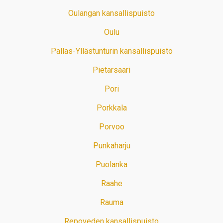
Oulangan kansallispuisto
Oulu
Pallas-Yllästunturin kansallispuisto
Pietarsaari
Pori
Porkkala
Porvoo
Punkaharju
Puolanka
Raahe
Rauma
Repoveden kansallispuisto