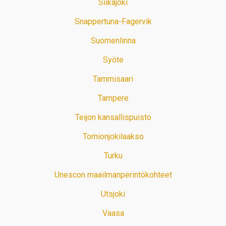
Siikajoki
Snappertuna-Fagervik
Suomenlinna
Syöte
Tammisaari
Tampere
Teijon kansallispuisto
Tornionjokilaakso
Turku
Unescon maailmanperintökohteet
Utsjoki
Vaasa