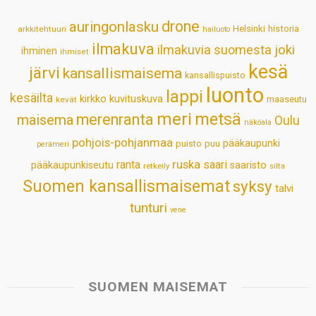
p
o
I
e
drone
auringonlasku
Helsinki
historia
arkkitehtuuri
hailuoto
p
k
n
s
ilmakuva
ilmakuvia suomesta
joki
ihminen
t
ihmiset
kesä
järvi
kansallismaisema
kansallispuisto
luonto
lappi
kesäilta
kirkko
kuvituskuva
maaseutu
kevät
meri
metsä
merenranta
maisema
Oulu
näköala
pohjois-pohjanmaa
pääkaupunki
puisto
puu
perämeri
ruska
ranta
saari
pääkaupunkiseutu
saaristo
retkeily
silta
Suomen kansallismaisemat
syksy
talvi
tunturi
vene
SUOMEN MAISEMAT