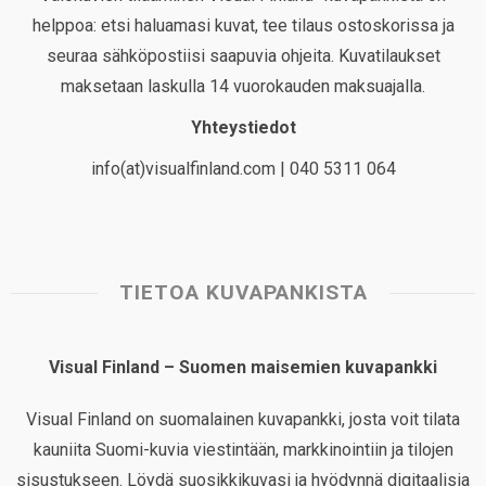
helppoa: etsi haluamasi kuvat, tee tilaus ostoskorissa ja
seuraa sähköpostiisi saapuvia ohjeita. Kuvatilaukset
maksetaan laskulla 14 vuorokauden maksuajalla.
Yhteystiedot
info(at)visualfinland.com | 040 5311 064
TIETOA KUVAPANKISTA
Visual Finland – Suomen maisemien kuvapankki
Visual Finland on suomalainen kuvapankki, josta voit tilata
kauniita Suomi-kuvia viestintään, markkinointiin ja tilojen
sisustukseen. Löydä suosikkikuvasi ja hyödynnä digitaalisia