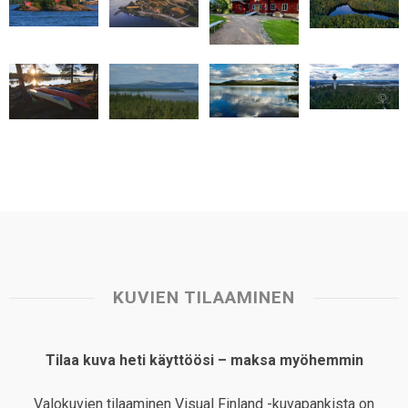
A
o
d
r
p
o
I
e
p
k
n
s
t
KUVIEN TILAAMINEN
Tilaa kuva heti käyttöösi – maksa myöhemmin
Valokuvien tilaaminen Visual Finland -kuvapankista on